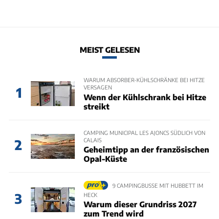
MEIST GELESEN
WARUM ABSORBER-KÜHLSCHRÄNKE BEI HITZE
VERSAGEN
1
Wenn der Kühlschrank bei Hitze
streikt
CAMPING MUNICIPAL LES AJONCS SÜDLICH VON
CALAIS
2
Geheimtipp an der französischen
Opal-Küste
9 CAMPINGBUSSE MIT HUBBETT IM
3
HECK
Warum dieser Grundriss 2027
zum Trend wird