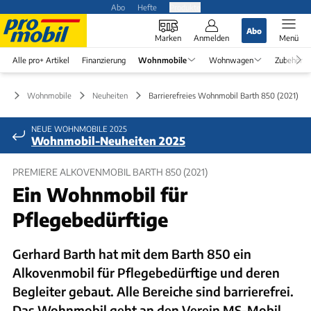
Abo
Hefte
Produkte
Abo
Marken
Anmelden
Menü
Alle pro+ Artikel
Finanzierung
Wohnmobile
Wohnwagen
Zubehör
Wohnmobile
Neuheiten
Barrierefreies Wohnmobil Barth 850 (2021)
NEUE WOHNMOBILE 2025
Wohnmobil-Neuheiten 2025
PREMIERE ALKOVENMOBIL BARTH 850 (2021)
Ein Wohnmobil für
Pflegebedürftige
Gerhard Barth hat mit dem Barth 850 ein
Alkovenmobil für Pflegebedürftige und deren
Begleiter gebaut. Alle Bereiche sind barrierefrei.
Das Wohnmobil geht an den Verein MS-Mobil,