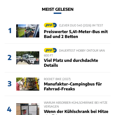
MEIST GELESEN
CLEVER DUO 540 (2026) IM TEST
1
Preiswerter 5,41-Meter-Bus mit
Bad und 2 Betten
DAUERTEST HOBBY ONTOUR VAN
2
600 FT
Viel Platz und durchdachte
Details
ROCKET BIKE (2027)
3
Manufaktur-Campingbus für
Fahrrad-Freaks
WARUM ABSORBER-KÜHLSCHRÄNKE BEI HITZE
VERSAGEN
4
Wenn der Kühlschrank bei Hitze