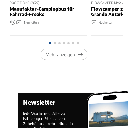
ROCKET BIKE (2027)
FLOWCAMPER MAX AUTA
Manufaktur-Campingbus für
Flowcamper zei
Fahrrad-Freaks
Grande Autark
Neuheiten
Neuheiten
Mehr anzeigen
Newsletter
Jede Woche neu. Alles zu
Fahrzeugen, Stellplätzen,
Zubehör und mehr – direkt in