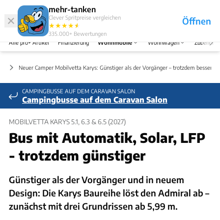
Abo
Hefte
Produkte
mehr-tanken
Clever Spritpreise vergleichen
Öffnen
Abo
★
★
★
★
★
★
Marken
Anmelden
Menü
335.000+
Bewertungen
Alle pro+ Artikel
Finanzierung
Wohnmobile
Wohnwagen
Zubehör
en
Neuer Camper Mobilvetta Karys: Günstiger als der Vorgänger – trotzdem besser au
CAMPINGBUSSE AUF DEM CARAVAN SALON
Campingbusse auf dem Caravan Salon
MOBILVETTA KARYS 5.1, 6.3 & 6.5 (2027)
Bus mit Automatik, Solar, LFP
- trotzdem günstiger
Günstiger als der Vorgänger und in neuem
Design: Die Karys Baureihe löst den Admiral ab –
zunächst mit drei Grundrissen ab 5,99 m.