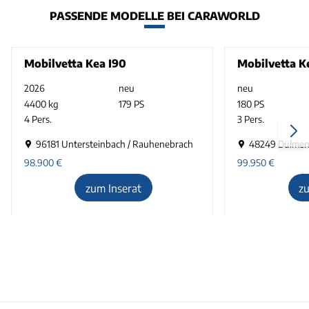
PASSENDE MODELLE BEI CARAWORLD
Mobilvetta Kea I90
Mobilvetta K
2026
neu
neu
4400 kg
179 PS
180 PS
4 Pers.
3 Pers.
96181 Untersteinbach / Rauhenebrach
48249 Dülme
98.900
€
99.950
€
zum Inserat
z