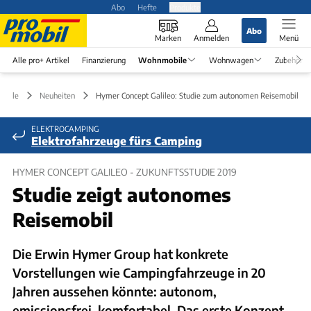
Abo
Hefte
Produkte
Abo
Marken
Anmelden
Menü
Alle pro+ Artikel
Finanzierung
Wohnmobile
Wohnwagen
Zubehör
obile
Neuheiten
Hymer Concept Galileo: Studie zum autonomen Reisemobil
ELEKTROCAMPING
Elektrofahrzeuge fürs Camping
HYMER CONCEPT GALILEO - ZUKUNFTSSTUDIE 2019
Studie zeigt autonomes
Reisemobil
Die Erwin Hymer Group hat konkrete
Vorstellungen wie Campingfahrzeuge in 20
Jahren aussehen könnte: autonom,
emissionsfrei, komfortabel. Das erste Konzept