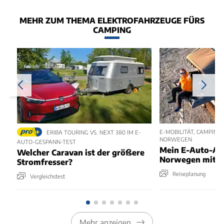
MEHR ZUM THEMA ELEKTROFAHRZEUGE FÜRS
CAMPING
E-MOBILITÄT, CAMPING
ERIBA TOURING VS. NEXT 380 IM E-
NORWEGEN
AUTO-GESPANN-TEST
Mein E-Auto-Ab
Welcher Caravan ist der größere
Norwegen mit D
Stromfresser?
Reiseplanung
Vergleichstest
Mehr anzeigen