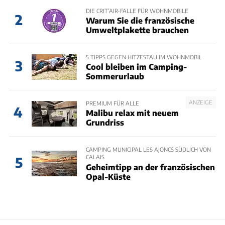
DIE CRIT’AIR-FALLE FÜR WOHNMOBILE
2
Warum Sie die französische
Umweltplakette brauchen
5 TIPPS GEGEN HITZESTAU IM WOHNMOBIL
3
Cool bleiben im Camping-
Sommerurlaub
ANZEIGE
PREMIUM FÜR ALLE
4
Malibu relax mit neuem
Grundriss
CAMPING MUNICIPAL LES AJONCS SÜDLICH VON
CALAIS
5
Geheimtipp an der französischen
Opal-Küste