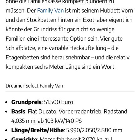
ohne die Familienkasse komplett plündern zu
müssen. Der
Family Van
ist mit seinem Hubbett vorn
und den Stockbetten hinten ein Exot, aber eigentlich
könnte der Grundriss für gar nicht so wenige
Familien eine interessante Option sein. Vier gute
Schlafplätze, eine variable Heckaufteilung – die
Etagenbetten sind herausnehmbar – und die relativ
kompakten sechs Meter Länge sind ein Wort.
Andreas Becker
Dreamer Select Family Van
Grundpreis
: 51.500 Euro
Basis
: Fiat Ducato, Vorderradantrieb, Radstand
4.035 mm, ab 103 kW/140 PS
Länge/Breite/Höhe
: 5.990/2.050/2.880 mm
Gewichte
: Masse fahrbereit 3.070 kg, zul.