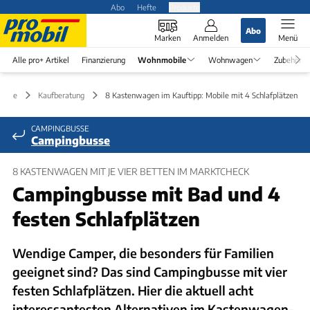
Abo
Hefte
Produkte
Abo
Marken
Anmelden
Menü
Alle pro+ Artikel
Finanzierung
Wohnmobile
Wohnwagen
Zubehör
bile
Kaufberatung
8 Kastenwagen im Kauftipp: Mobile mit 4 Schlafplätzen
CAMPINGBUSSE
Campingbusse
8 KASTENWAGEN MIT JE VIER BETTEN IM MARKTCHECK
Campingbusse mit Bad und 4
festen Schlafplätzen
Wendige Camper, die besonders für Familien
geeignet sind? Das sind Campingbusse mit vier
festen Schlafplätzen. Hier die aktuell acht
interessantesten Alternativen im Kastenwagen-