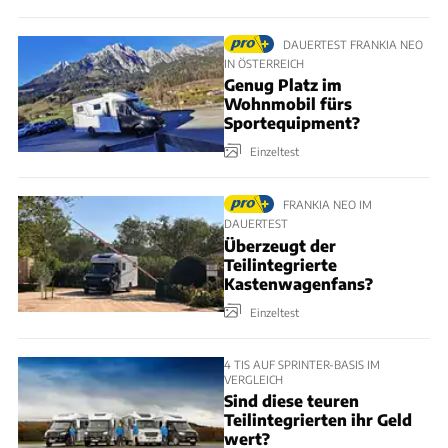
DAUERTEST FRANKIA NEO
IN ÖSTERREICH
Genug Platz im
Wohnmobil fürs
Sportequipment?
Einzeltest
FRANKIA NEO IM
DAUERTEST
Überzeugt der
Teilintegrierte
Kastenwagenfans?
Einzeltest
4 TIS AUF SPRINTER-BASIS IM
VERGLEICH
Sind diese teuren
Teilintegrierten ihr Geld
wert?