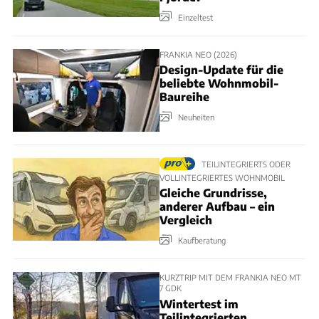
Einzeltest
FRANKIA NEO (2026)
Design-Update für die
beliebte Wohnmobil-
Baureihe
Neuheiten
TEILINTEGRIERTS ODER
VOLLINTEGRIERTES WOHNMOBIL
Gleiche Grundrisse,
anderer Aufbau – ein
Vergleich
Kaufberatung
KURZTRIP MIT DEM FRANKIA NEO MT
7 GDK
Wintertest im
Teilintegrierten