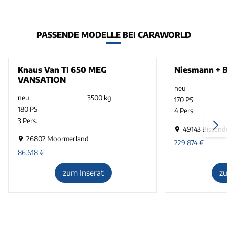
PASSENDE MODELLE BEI CARAWORLD
Knaus Van TI 650 MEG
Niesmann + B
VANSATION
neu
neu
3500 kg
170 PS
180 PS
4 Pers.
3 Pers.
49143 Bissend
26802 Moormerland
229.874
€
86.618
€
zum Inserat
z