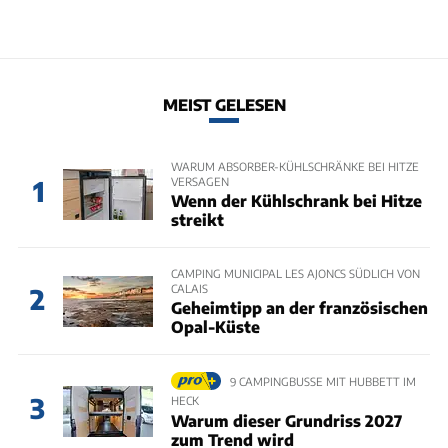
MEIST GELESEN
WARUM ABSORBER-KÜHLSCHRÄNKE BEI HITZE
VERSAGEN
1
Wenn der Kühlschrank bei Hitze
streikt
CAMPING MUNICIPAL LES AJONCS SÜDLICH VON
CALAIS
2
Geheimtipp an der französischen
Opal-Küste
9 CAMPINGBUSSE MIT HUBBETT IM
3
HECK
Warum dieser Grundriss 2027
zum Trend wird