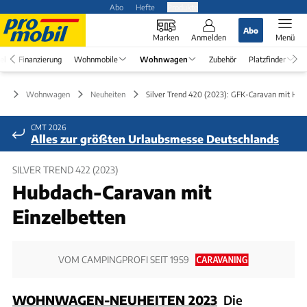
Abo
Hefte
Produkte
Abo
Marken
Anmelden
Menü
el
Finanzierung
Wohnmobile
Wohnwagen
Zubehör
Platzfinder
Wohnwagen
Neuheiten
Silver Trend 420 (2023): GFK-Caravan mit Hub
CMT 2026
Alles zur größten Urlaubsmesse Deutschlands
SILVER TREND 422 (2023)
Hubdach-Caravan mit
Einzelbetten
VOM CAMPINGPROFI SEIT 1959
WOHNWAGEN-NEUHEITEN 2023
Die