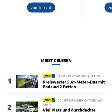
zum Inserat
z
MEIST GELESEN
CLEVER DUO 540 (2026) IM TEST
1
Preiswerter 5,41-Meter-Bus mit
Bad und 2 Betten
DAUERTEST HOBBY ONTOUR VAN
2
600 FT
Viel Platz und durchdachte