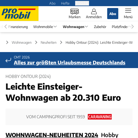
Abo
Hefte
Produkte
Abo
Marken
Anmelden
Menü
el
Finanzierung
Wohnmobile
Wohnwagen
Zubehör
Platzfinder
Wohnwagen
Neuheiten
Hobby Ontour (2024): Leichte Einsteiger-Wo
CMT 2026
Alles zur größten Urlaubsmesse Deutschlands
HOBBY ONTOUR (2024)
Leichte Einsteiger-
Wohnwagen ab 20.310 Euro
VOM CAMPINGPROFI SEIT 1959
WOHNWAGEN-NEUHEITEN 2024
Hobby