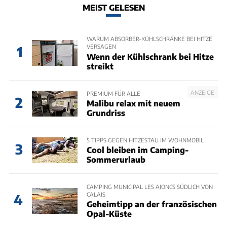
MEIST GELESEN
WARUM ABSORBER-KÜHLSCHRÄNKE BEI HITZE
VERSAGEN
1
Wenn der Kühlschrank bei Hitze
streikt
ANZEIGE
PREMIUM FÜR ALLE
2
Malibu relax mit neuem
Grundriss
5 TIPPS GEGEN HITZESTAU IM WOHNMOBIL
3
Cool bleiben im Camping-
Sommerurlaub
CAMPING MUNICIPAL LES AJONCS SÜDLICH VON
CALAIS
4
Geheimtipp an der französischen
Opal-Küste