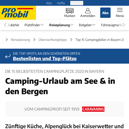
Abo
Hefte
Produkte
Abo
Marken
Anmelden
Menü
Zubehör
Platzfinder
Reiseplanung
Ratgeber
Fahrzeugmarkt
Reiseplanung
Übernachtungstipps
Top 15 Campingplätze in Bayern 2020
DIE TOP-SPOTS AN DEN SCHÖNSTEN ORTEN
Bestenlisten und Top-Plätze
DIE 15 BELIEBTESTEN CAMPINGPLÄTZE 2020 IN BAYERN
Camping-Urlaub am See & in
den Bergen
VOM CAMPINGPROFI SEIT 1959
Zünftige Küche, Alpenglück bei Kaiserwetter und