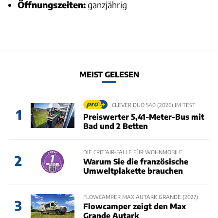
Öffnungszeiten:
ganzjährig
MEIST GELESEN
CLEVER DUO 540 (2026) IM TEST
1
Preiswerter 5,41-Meter-Bus mit
Bad und 2 Betten
DIE CRIT’AIR-FALLE FÜR WOHNMOBILE
2
Warum Sie die französische
Umweltplakette brauchen
FLOWCAMPER MAX AUTARK GRANDE (2027)
3
Flowcamper zeigt den Max
Grande Autark