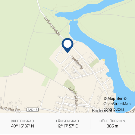
© MapTiler
©
OpenStreetMap
contributors
BREITENGRAD
LÄNGENGRAD
HÖHE ÜBER N.N.
49° 16′ 37″ N
12° 17′ 57″ E
386
m