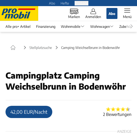
Abo
Hefte
Produkte
Abo
Marken
Anmelden
Menü
Alle pro+ Artikel
Finanzierung
Wohnmobile
Wohnwagen
Zubehör
Stellplatzsuche
Camping Weichselbrunn in Bodenwöhr
© Gerda und Hannes Schießl
Campingplatz Camping
Weichselbrunn in Bodenwöhr
42,00 EUR/Nacht
2 Bewertungen
ANZEIGE