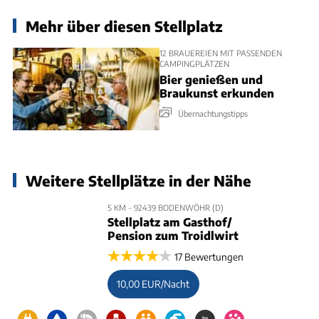
Mehr über diesen Stellplatz
12 BRAUEREIEN MIT PASSENDEN
CAMPINGPLÄTZEN
Bier genießen und
Braukunst erkunden
Übernachtungstipps
Weitere Stellplätze in der Nähe
5 KM - 92439 BODENWÖHR (D)
Stellplatz am Gasthof/
Pension zum Troidlwirt
17 Bewertungen
10,00 EUR/Nacht