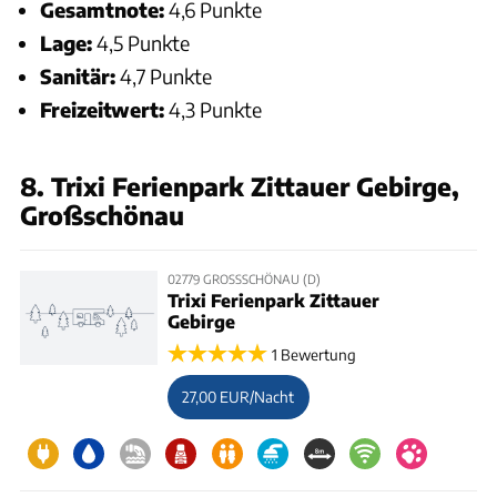
Gesamtnote:
4,6 Punkte
Lage:
4,5 Punkte
Sanitär:
4,7 Punkte
Freizeitwert:
4,3 Punkte
8. Trixi Ferienpark Zittauer Gebirge,
Großschönau
02779 GROSSSCHÖNAU (D)
Trixi Ferienpark Zittauer
Gebirge
1 Bewertung
27,00 EUR/Nacht