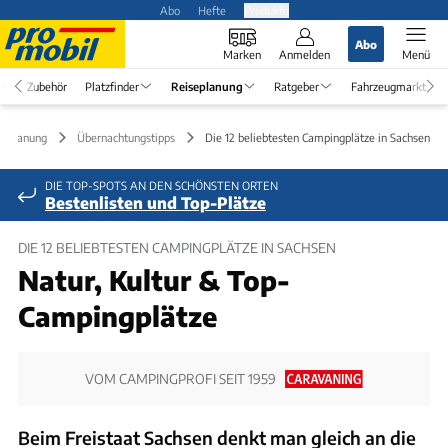
Abo
Hefte
Produkte
Abo
Marken
Anmelden
Menü
Zubehör
Platzfinder
Reiseplanung
Ratgeber
Fahrzeugmarkt
seplanung
Übernachtungstipps
Die 12 beliebtesten Campingplätze in Sachsen
DIE TOP-SPOTS AN DEN SCHÖNSTEN ORTEN
Bestenlisten und Top-Plätze
DIE 12 BELIEBTESTEN CAMPINGPLÄTZE IN SACHSEN
Natur, Kultur & Top-
Campingplätze
VOM CAMPINGPROFI SEIT 1959
Beim Freistaat Sachsen denkt man gleich an die