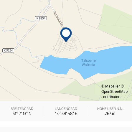
© MapTiler
©
OpenStreetMap
contributors
BREITENGRAD
LÄNGENGRAD
HÖHE ÜBER N.N.
51° 7′ 13″ N
13° 58′ 48″ E
267
m