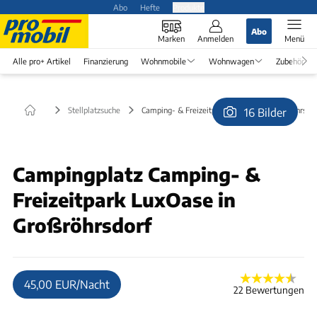
Abo
Hefte
Produkte
Abo
Marken
Anmelden
Menü
Alle pro+ Artikel
Finanzierung
Wohnmobile
Wohnwagen
Zubehör
Stellplatzsuche
Camping- & Freizeitpark LuxOase in Großröhrsdor
16 Bilder
© Betreiber
Campingplatz Camping- &
Freizeitpark LuxOase in
Großröhrsdorf
45,00 EUR/Nacht
22 Bewertungen