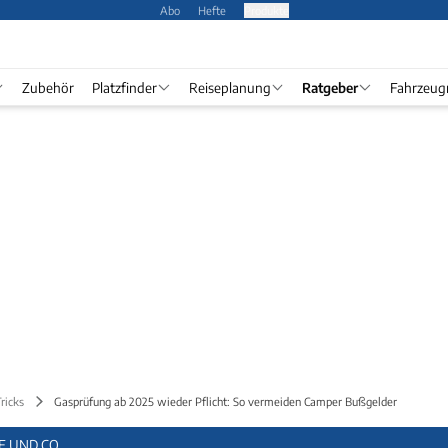
Abo
Hefte
Produkte
Zubehör
Platzfinder
Reiseplanung
Ratgeber
Fahrzeug
ricks
Gasprüfung ab 2025 wieder Pflicht: So vermeiden Camper Bußgelder
E UND CO