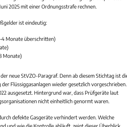
 Juni 2025 mit einer Ordnungsstrafe rechnen.
ßgelder ist eindeutig:
2–4 Monate überschritten)
ate)
 8 Monate)
t der neue StVZO-Paragraf. Denn ab diesem Stichtag ist di
g der Flüssiggasanlagen wieder gesetzlich vorgeschrieben.
2022 ausgesetzt. Hintergrund war, dass Prüfgeräte laut
organisationen nicht einheitlich genormt waren.
 durch defekte Gasgeräte verhindert werden. Welche
nd und wie die Kontrolle abläuft, zeigt dieser Überblick.