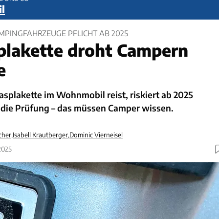
l
PINGFAHRZEUGE PFLICHT AB 2025
lakette droht Campern
e
splakette im Wohnmobil reist, riskiert ab 2025
t die Prüfung – das müssen Camper wissen.
cher
,
Isabell Krautberger
,
Dominic Vierneisel
2025