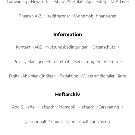
Caravaning
Newsletter
Shop
Stellplatz-App
Stellplatz-Atlas
Themen A-Z
Kreditrechner
Wohnmobil finanzieren
Information
Kontakt
AGB
Nutzungsbedingungen
Datenschutz
Privacy Manager
Barrierefreiheitserklärung
Impressum
Digital-Abo hier kündigen
Redaktion
Widerruf digitaler Käufe
Heftarchiv
Abo & Hefte
Heftarchiv Promobil
Heftarchiv Caravaning
Jahresinhalt Promobil
Jahresinhalt Caravaning