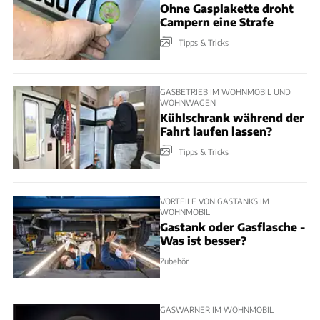
Ohne Gasplakette droht
Campern eine Strafe
Tipps & Tricks
GASBETRIEB IM WOHNMOBIL UND
WOHNWAGEN
Kühlschrank während der
Fahrt laufen lassen?
Tipps & Tricks
VORTEILE VON GASTANKS IM
WOHNMOBIL
Gastank oder Gasflasche -
Was ist besser?
Zubehör
GASWARNER IM WOHNMOBIL