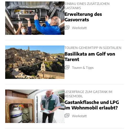
EINBAU EINES ZUSÄTZLICHEN
GASTANKS
Erweiterung des
Gasvorrats
Werkstatt
TOUREN-GEHEIMTIPP IN SÜDITALIEN
Basilikata am Golf von
Tarent
Touren & Tipps
LESERFRAGE ZUM GASTANK IM
REISEMOBIL
Gastankflasche und LPG
im Wohnmobil erlaubt?
Werkstatt