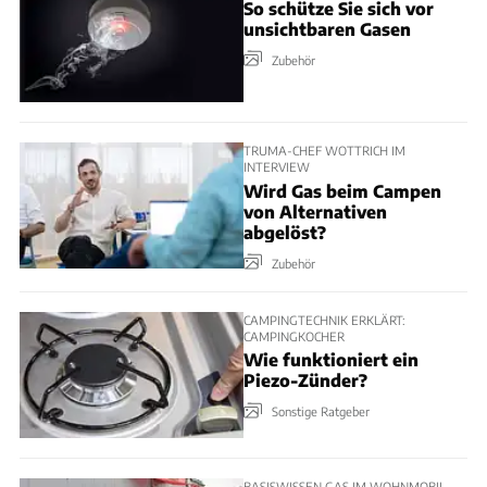
So schütze Sie sich vor
unsichtbaren Gasen
Zubehör
TRUMA-CHEF WOTTRICH IM
INTERVIEW
Wird Gas beim Campen
von Alternativen
abgelöst?
Zubehör
CAMPINGTECHNIK ERKLÄRT:
CAMPINGKOCHER
Wie funktioniert ein
Piezo-Zünder?
Sonstige Ratgeber
BASISWISSEN GAS IM WOHNMOBIL