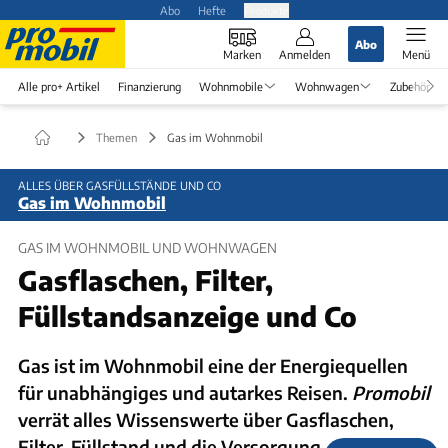
Abo
Hefte
Produkte
Abo
Marken
Anmelden
Menü
Alle pro+ Artikel
Finanzierung
Wohnmobile
Wohnwagen
Zubehör
Themen
Gas im Wohnmobil
ALLES ÜBER GASFÜLLSTÄNDE UND CO
Gas im Wohnmobil
GAS IM WOHNMOBIL UND WOHNWAGEN
Gasflaschen, Filter,
Füllstandsanzeige und Co
Gas ist im Wohnmobil eine der Energiequellen
für unabhängiges und autarkes Reisen.
Promobil
verrät alles Wissenswerte über Gasflaschen,
Filter, Füllstand und die Versorgung.