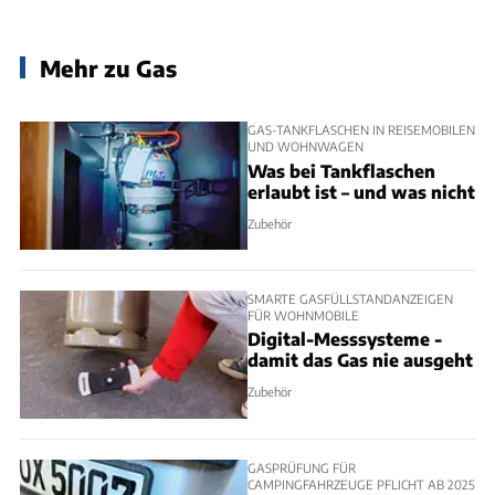
Mehr zu Gas
GAS-TANKFLASCHEN IN REISEMOBILEN
UND WOHNWAGEN
Was bei Tankflaschen
erlaubt ist – und was nicht
Zubehör
SMARTE GASFÜLLSTANDANZEIGEN
FÜR WOHNMOBILE
Digital-Messsysteme -
damit das Gas nie ausgeht
Zubehör
GASPRÜFUNG FÜR
CAMPINGFAHRZEUGE PFLICHT AB 2025