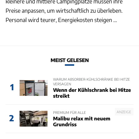
kleinere und mittlere Campingplätze müssen ihre
Preise anpassen, um wirtschaftlich zu überleben.
Personal wird teurer, Energiekosten steigen ...
MEIST GELESEN
WARUM ABSORBER-KÜHLSCHRÄNKE BEI HITZE
VERSAGEN
1
Wenn der Kühlschrank bei Hitze
streikt
ANZEIGE
PREMIUM FÜR ALLE
2
Malibu relax mit neuem
Grundriss