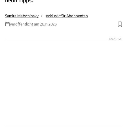
neun Tipps.
Samira Matschinsky
exklusiv für Abonnenten
Veröffentlicht am 28.11.2025
Foto: Milan Markovic via GettyImages
ANZEIGE