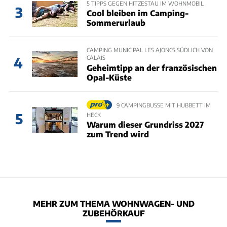
5 TIPPS GEGEN HITZESTAU IM WOHNMOBIL
3
Cool bleiben im Camping-
Sommerurlaub
CAMPING MUNICIPAL LES AJONCS SÜDLICH VON
CALAIS
4
Geheimtipp an der französischen
Opal-Küste
9 CAMPINGBUSSE MIT HUBBETT IM
5
HECK
Warum dieser Grundriss 2027
zum Trend wird
MEHR ZUM THEMA WOHNWAGEN- UND
ZUBEHÖRKAUF