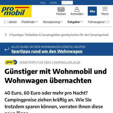
Abo
Hefte
Produkte
Abo
Marken
Anmelden
Menü
Zubehör
Platzfinder
Reiseplanung
Ratgeber
Fahrzeugmarkt
ks
9 Spartipps: Stellplätze & Campingplätze günstig buchen für den Campingurlaub 20
ALLES RUND UM DEN WOHNWAGEN GÜNSTIG KAUFEN
Spartipps rund um den Wohnwagen
SPARTIPPS FÜR DEN CAMPINGURLAUB
Günstiger mit Wohnmobil und
Wohnwagen übernachten
40 Euro, 60 Euro oder mehr pro Nacht?
Campingpreise ziehen kräftig an. Wie Sie
trotzdem sparen können, verraten Ihnen diese