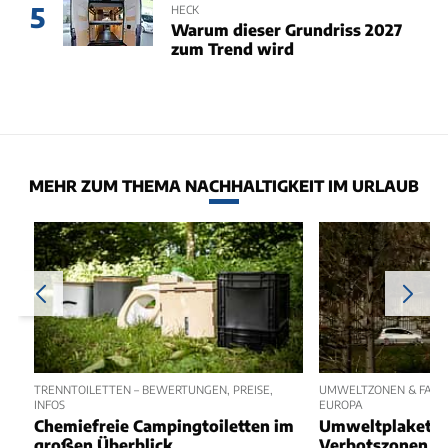
5
HECK
Warum dieser Grundriss 2027
zum Trend wird
MEHR ZUM THEMA NACHHALTIGKEIT IM URLAUB
TRENNTOILETTEN – BEWERTUNGEN, PREISE,
UMWELTZONEN & FAHRV
INFOS
EUROPA
Chemiefreie Campingtoiletten im
Umweltplakette
großen Überblick
Verbotszonen f