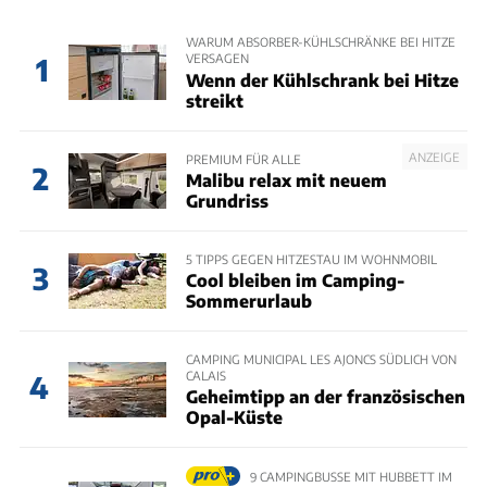
WARUM ABSORBER-KÜHLSCHRÄNKE BEI HITZE
VERSAGEN
1
Wenn der Kühlschrank bei Hitze
streikt
ANZEIGE
PREMIUM FÜR ALLE
2
Malibu relax mit neuem
Grundriss
5 TIPPS GEGEN HITZESTAU IM WOHNMOBIL
3
Cool bleiben im Camping-
Sommerurlaub
CAMPING MUNICIPAL LES AJONCS SÜDLICH VON
CALAIS
4
Geheimtipp an der französischen
Opal-Küste
9 CAMPINGBUSSE MIT HUBBETT IM