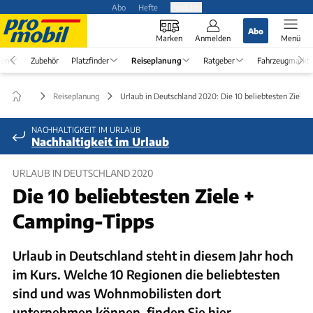
Abo
Hefte
Produkte
Abo
Marken
Anmelden
Menü
en
Zubehör
Platzfinder
Reiseplanung
Ratgeber
Fahrzeugmarkt
Reiseplanung
Urlaub in Deutschland 2020: Die 10 beliebtesten Ziele
NACHHALTIGKEIT IM URLAUB
Nachhaltigkeit im Urlaub
URLAUB IN DEUTSCHLAND 2020
Die 10 beliebtesten Ziele +
Camping-Tipps
Urlaub in Deutschland steht in diesem Jahr hoch
im Kurs. Welche 10 Regionen die beliebtesten
sind und was Wohnmobilisten dort
unternehmen können, finden Sie hier.