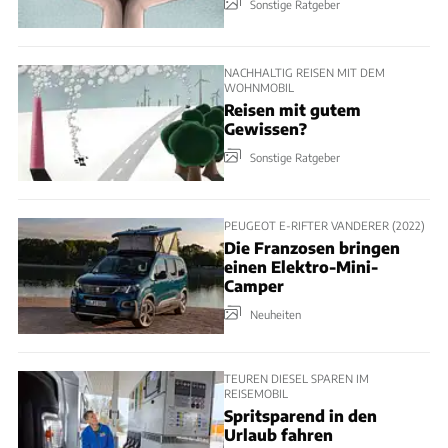
Sonstige Ratgeber
NACHHALTIG REISEN MIT DEM
WOHNMOBIL
Reisen mit gutem
Gewissen?
Sonstige Ratgeber
PEUGEOT E-RIFTER VANDERER (2022)
Die Franzosen bringen
einen Elektro-Mini-
Camper
Neuheiten
TEUREN DIESEL SPAREN IM
REISEMOBIL
Spritsparend in den
Urlaub fahren