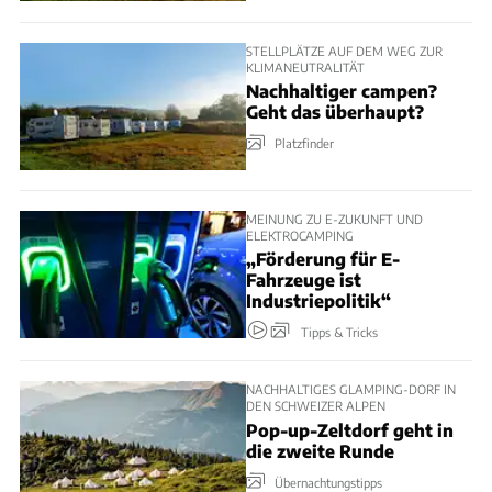
STELLPLÄTZE AUF DEM WEG ZUR
KLIMANEUTRALITÄT
Nachhaltiger campen?
Geht das überhaupt?
Platzfinder
MEINUNG ZU E-ZUKUNFT UND
ELEKTROCAMPING
„Förderung für E-
Fahrzeuge ist
Industriepolitik“
Tipps & Tricks
NACHHALTIGES GLAMPING-DORF IN
DEN SCHWEIZER ALPEN
Pop-up-Zeltdorf geht in
die zweite Runde
Übernachtungstipps