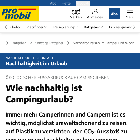
Abo
Hefte
Produkte
Abo
Marken
Anmelden
Menü
Zubehör
Platzfinder
Reiseplanung
Ratgeber
Fahrzeugmarkt
Ratgeber
Sonstige Ratgeber
Nachhaltig reisen im Camper und Wohnmob
NACHHALTIGKEIT IM URLAUB
Nachhaltigkeit im Urlaub
ÖKOLOGISCHER FUSSABDRUCK AUF CAMPINGREISEN
Wie nachhaltig ist
Campingurlaub?
Immer mehr Camperinnen und Campern ist es
wichtig, möglichst umweltschonend zu reisen,
auf Plastik zu verzichten, den CO
-Ausstoß zu
2
verringern und nachhaltig zu konsumieren.