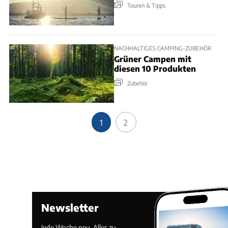
Touren & Tipps
NACHHALTIGES CAMPING-ZUBEHÖR
Grüner Campen mit
diesen 10 Produkten
Zubehör
1
2
Newsletter
Jede Woche neu. Alles zu