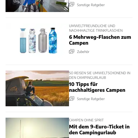
Sonstige Ratgeber
UMWELTFREUNDLICHE UND
NACHHHALTIGE TRINKFLASCHEN
6 Mehrweg-Flaschen zum
Campen
Zubehör
SO REISEN SIE UMWELTSCHONEND IN
DEN CAMPINGURLAUB
10 Tipps für
nachhaltigeres Campen
Sonstige Ratgeber
CAMPEN OHNE SPRIT
Mit dem 9-Euro-Ticket in
den Campingurlaub