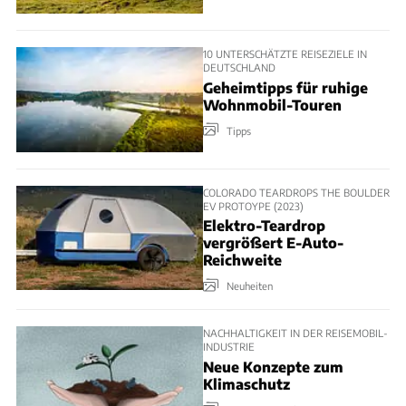
10 UNTERSCHÄTZTE REISEZIELE IN
DEUTSCHLAND
Geheimtipps für ruhige
Wohnmobil-Touren
Tipps
COLORADO TEARDROPS THE BOULDER
EV PROTOYPE (2023)
Elektro-Teardrop
vergrößert E-Auto-
Reichweite
Neuheiten
NACHHALTIGKEIT IN DER REISEMOBIL-
INDUSTRIE
Neue Konzepte zum
Klimaschutz