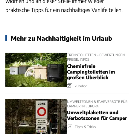
widmen und an dieser Stelle immer wieder
praktische Tipps für ein nachhaltiges Vanlife teilen.
Mehr zu Nachhaltigkeit im Urlaub
TRENNTOILETTEN – BEWERTUNGEN,
PREISE, INFOS
Chemiefreie
Campingtoiletten im
großen Überblick
Zubehör
UMWELTZONEN & FAHRVERBOTE FÜR
CAMPER IN EUROPA
Umweltplaketten und
Verbotszonen für Camper
Tipps & Tricks