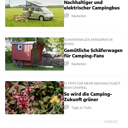
Nachhaltiger und
elektrischer Campingbus
Neuheiten
SCHÄFERWAGEN-MANUFAKTUR
BOWO
Gemütliche Schäferwagen
für Camping-Fans
Neuheiten
13 TIPPS FÜR MEHR NACHHALTIGKEIT
BEIM CAMPING
So wird die Camping-
Zukunft grüner
Tipps & Tricks
ANZEIGE