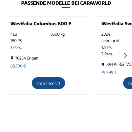
PASSENDE MODELLE BEI CARAWORLD
Westfalia Columbus 600 E
Westfalia Sv
neu
3500 kg
2024
180 PS
gebraucht
2 Pers.
177 PS
2 Pers.
78234 Engen
88339 Bad Wa
88.790
€
79.999
€
zum Inserat
z