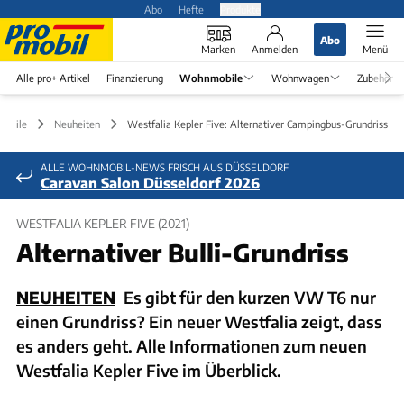
Abo
Hefte
Produkte
Abo
Marken
Anmelden
Menü
Alle pro+ Artikel
Finanzierung
Wohnmobile
Wohnwagen
Zubehör
obile
Neuheiten
Westfalia Kepler Five: Alternativer Campingbus-Grundriss
ALLE WOHNMOBIL-NEWS FRISCH AUS DÜSSELDORF
Caravan Salon Düsseldorf 2026
WESTFALIA KEPLER FIVE (2021)
Alternativer Bulli-Grundriss
NEUHEITEN
Es gibt für den kurzen VW T6 nur
einen Grundriss? Ein neuer Westfalia zeigt, dass
es anders geht. Alle Informationen zum neuen
Westfalia Kepler Five im Überblick.