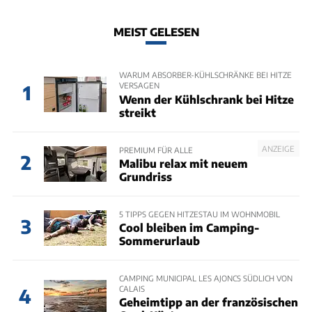
MEIST GELESEN
WARUM ABSORBER-KÜHLSCHRÄNKE BEI HITZE
VERSAGEN
1
Wenn der Kühlschrank bei Hitze
streikt
ANZEIGE
PREMIUM FÜR ALLE
2
Malibu relax mit neuem
Grundriss
5 TIPPS GEGEN HITZESTAU IM WOHNMOBIL
3
Cool bleiben im Camping-
Sommerurlaub
CAMPING MUNICIPAL LES AJONCS SÜDLICH VON
CALAIS
4
Geheimtipp an der französischen