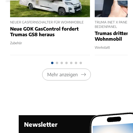
NEUER GASFERNSCHALTER FÜR WOHNMOBILE
TRUMA INET X PANEL 2
BEDIENPANEL
Neue GOK GasControl fordert
Trumas dritter 
Trumas GS8 heraus
Wohnmobil
Zubehör
Werkstatt
Mehr anzeigen
Newsletter