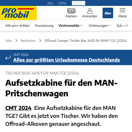
Abo
Hefte
Produkte
Abo
Marken
Anmelden
Menü
Alle pro+ Artikel
Finanzierung
Wohnmobile
Wohnwagen
Zubehör
nmobile
Neuheiten
Offroad-Camper Tischer Box 340S für MAN TGE (2024)
CMT 2026
Alles zur größten Urlaubsmesse Deutschlands
TISCHER BOX 340S FÜR MAN TGE (2024)
Aufsetzkabine für den MAN-
Pritschenwagen
CMT 2024
Eine Aufsetzkabine für den MAN
TGE? Gibt es jetzt von Tischer. Wir haben den
Offroad-Alkoven genauer angeschaut.