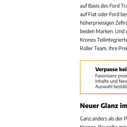
auf Basis des Ford T
auf Fiat oder Ford be
höherprieisigen Zefi
beiden Marken. Und d
Kronos Teilintegrier
Roller Team. Ihre Pre
Verpasse ke
Favorisiere pro
Inhalte und Ne
Auswahl bestät
Neuer Glanz i
Ganz anders als der P
Kronos-Baureihe möch