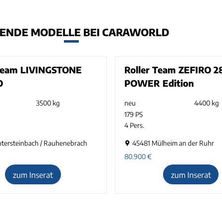
ENDE MODELLE BEI CARAWORLD
 Team LIVINGSTONE
Roller Team ZEFIRO 2
O
POWER Edition
3500 kg
neu
4400 kg
179 PS
4 Pers.
ntersteinbach / Rauhenebrach
45481 Mülheim an der Ruhr
80.900
€
zum Inserat
zum Inserat