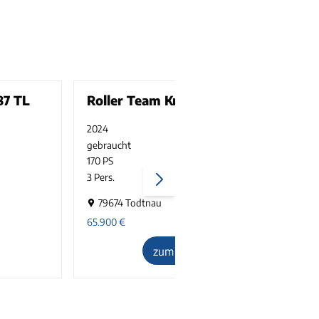
87 TL
Roller Team Kronos 285 P
2024
39000 km
gebraucht
3500 kg
170 PS
1
3 Pers.
2
79674 Todtnau
65.900
€
6
zum Inserat