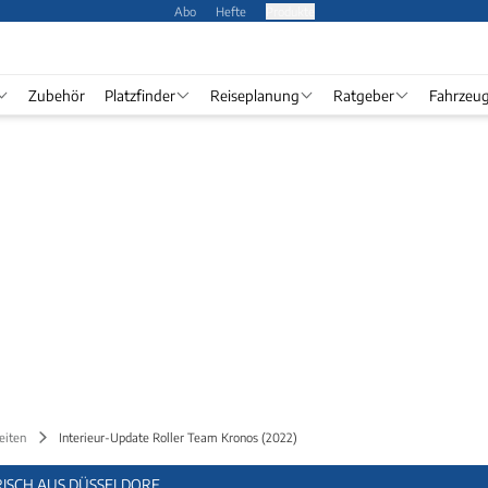
Abo
Hefte
Produkte
Zubehör
Platzfinder
Reiseplanung
Ratgeber
Fahrzeu
eiten
Interieur-Update Roller Team Kronos (2022)
ISCH AUS DÜSSELDORF