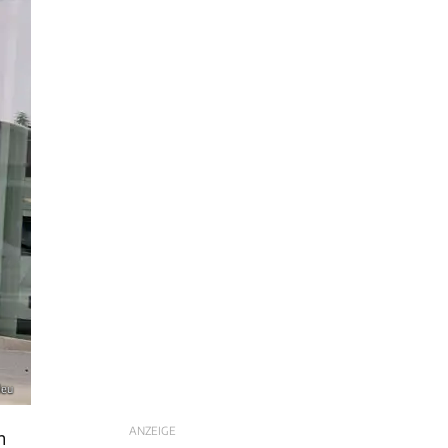
leu
ANZEIGE
h