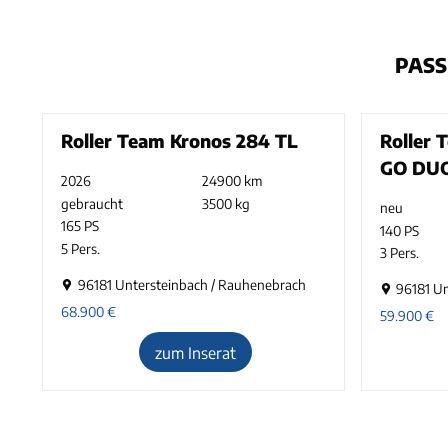
PASS
Roller Team Kronos 284 TL
Roller
GO DU
2026
24900 km
gebraucht
3500 kg
neu
165 PS
140 PS
5 Pers.
3 Pers.
96181 Untersteinbach / Rauhenebrach
96181 U
68.900
€
59.900
€
zum Inserat