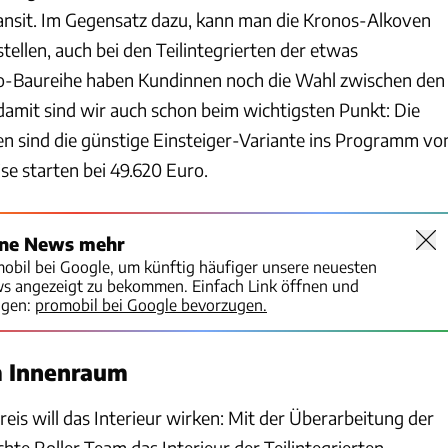
ransit. Im Gegensatz dazu, kann man die Kronos-Alkoven
stellen, auch bei den Teilintegrierten der etwas
ro-Baureihe haben Kundinnen noch die Wahl zwischen den
amit sind wir auch schon beim wichtigsten Punkt: Die
ten sind die günstige Einsteiger-Variante ins Programm vo
ise starten bei 49.620 Euro.
ine News mehr
mobil bei Google, um künftig häufiger unsere neuesten
ws angezeigt zu bekommen. Einfach Link öffnen und
igen:
promobil bei Google bevorzugen.
m Innenraum
reis will das Interieur wirken: Mit der Überarbeitung der
te Roller Team das Interieur der Teilintegrierten