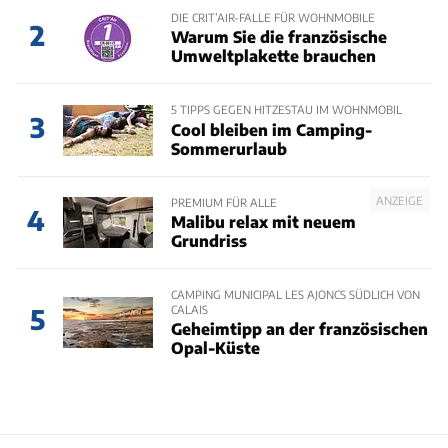
DIE CRIT’AIR-FALLE FÜR WOHNMOBILE
2
Warum Sie die französische
Umweltplakette brauchen
5 TIPPS GEGEN HITZESTAU IM WOHNMOBIL
3
Cool bleiben im Camping-
Sommerurlaub
ANZEIGE
PREMIUM FÜR ALLE
4
Malibu relax mit neuem
Grundriss
CAMPING MUNICIPAL LES AJONCS SÜDLICH VON
CALAIS
5
Geheimtipp an der französischen
Opal-Küste