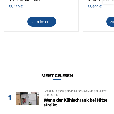
58.490
€
68.900
€
zum Inserat
z
MEIST GELESEN
WARUM ABSORBER-KÜHLSCHRÄNKE BEI HITZE
VERSAGEN
1
Wenn der Kühlschrank bei Hitze
streikt