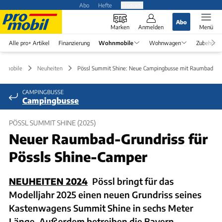
Abo
Hefte
Produkte
Abo
Marken
Anmelden
Menü
Alle pro+ Artikel
Finanzierung
Wohnmobile
Wohnwagen
Zubehör
hnmobile
Neuheiten
Pössl Summit Shine: Neue Campingbusse mit Raumbad
CAMPINGBUSSE
Campingbusse
PÖSSL SUMMIT SHINE (2025)
Neuer Raumbad-Grundriss für
Pössls Shine-Camper
NEUHEITEN 2024
Pössl bringt für das
Modelljahr 2025 einen neuen Grundriss seines
Kastenwagens Summit Shine in sechs Meter
Länge. Außerdem betreiben die Bayern