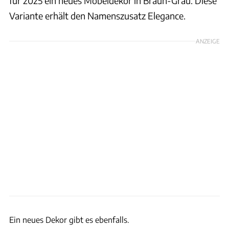
für 2025 ein neues Möbeldekor in Braun-Grau. Diese
Variante erhält den Namenszusatz Elegance.
ANZEIGE
Timo Großhans
Ein neues Dekor gibt es ebenfalls.