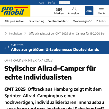
Abo
Hefte
Produkte
Abo
Marken
Anmelden
Menü
Alle pro+ Artikel
Finanzierung
Wohnmobile
Wohnwagen
Zubehör
le
Neuheiten
Offtrack zeigt auf der CMT 2025 einen Camper für 130.000 Euro
CMT 2026
Alles zur größten Urlaubsmesse Deutschlands
OFFTRACK SPRINTER 4X4 (2025)
Stylischer Allrad-Camper für
echte Individualisten
CMT 2025
Offtrack aus Hamburg zeigt mit dem
Sprinter-Allrad-Campingbus einen
hochwertigen, individualisierbaren Innenausbau
– was kann und was kostet so viel Reisekomfort?