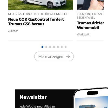
NEUER GASFERNSCHALTER FÜR WOHNMOBILE
TRUMA INET X PANEL 2
BEDIENPANEL
Neue GOK GasControl fordert
Trumas dritter 
Trumas GS8 heraus
Wohnmobil
Zubehör
Werkstatt
Mehr anzeigen
Newsletter
Jede Woche neu. Alles zu