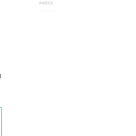
ANZEIGE
m
d