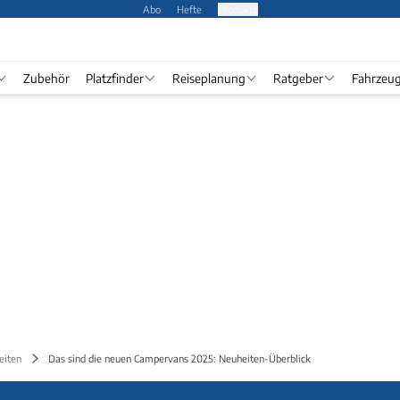
Abo
Hefte
Produkte
Zubehör
Platzfinder
Reiseplanung
Ratgeber
Fahrzeu
eiten
Das sind die neuen Campervans 2025: Neuheiten-Überblick