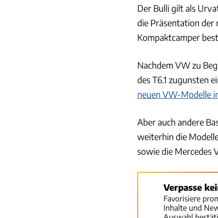
Der Bulli gilt als Ur
die Präsentation der
Kompaktcamper bes
Nachdem VW zu Beginn
des T6.1 zugunsten ei
neuen VW-Modelle i
Aber auch andere Bas
weiterhin die Modell
sowie die Mercedes V
Verpasse ke
Favorisiere pro
Inhalte und Ne
Auswahl bestät