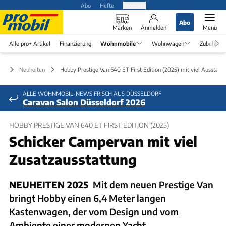
Abo
Hefte
Produkte
Abo
Marken
Anmelden
Menü
Alle pro+ Artikel
Finanzierung
Wohnmobile
Wohnwagen
Zubehör
le
Neuheiten
Hobby Prestige Van 640 ET First Edition (2025) mit viel Ausstatt
ALLE WOHNMOBIL-NEWS FRISCH AUS DÜSSELDORF
Caravan Salon Düsseldorf 2026
HOBBY PRESTIGE VAN 640 ET FIRST EDITION (2025)
Schicker Campervan mit viel
Zusatzausstattung
NEUHEITEN 2025
Mit dem neuen Prestige Van
bringt Hobby einen 6,4 Meter langen
Kastenwagen, der vom Design und vom
Ambiente einer modernen Yacht