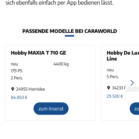
sich ebenfalls einfach per App bedienen lässt.
PASSENDE MODELLE BEI CARAWORLD
Hobby MAXIA T 710 GE
Hobby De Lu
Line
neu
4400 kg
neu
179 PS
5 Pers.
2 Pers.
34233 Fuldatal
24955 Harrislee
29.500
€
84.850
€
zum Inserat
z