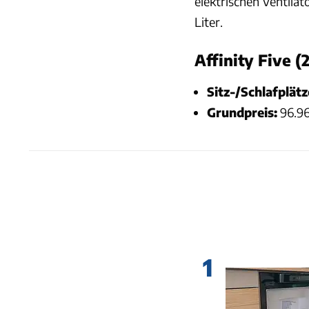
elektrischen Ventilat
Liter.
Affinity Five (
Sitz-/Schlafplät
Grundpreis:
96.96
1