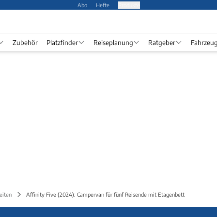
Abo
Hefte
Produkte
Zubehör
Platzfinder
Reiseplanung
Ratgeber
Fahrzeu
eiten
Affinity Five (2024): Campervan für fünf Reisende mit Etagenbett