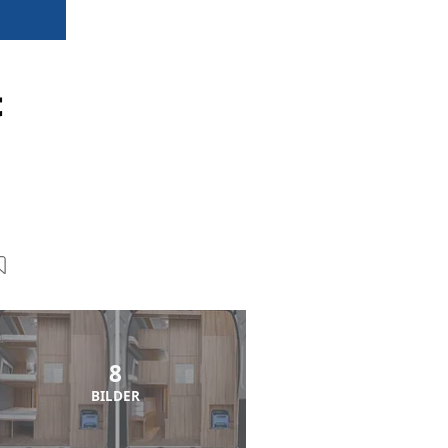
t
n
8
BILDER