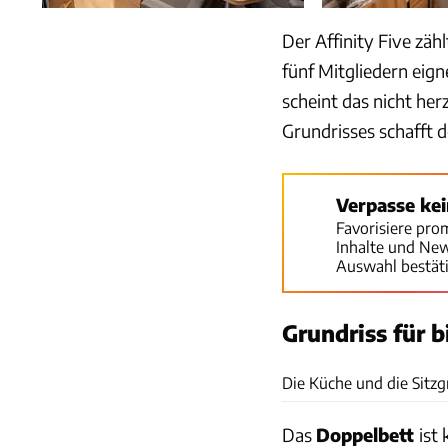
Der Affinity Five zäh
fünf Mitgliedern eign
scheint das nicht he
Grundrisses schafft d
Verpasse ke
Favorisiere pro
Inhalte und Ne
Auswahl bestät
Grundriss für b
Die Küche und die Sitzg
Das
Doppelbett
ist