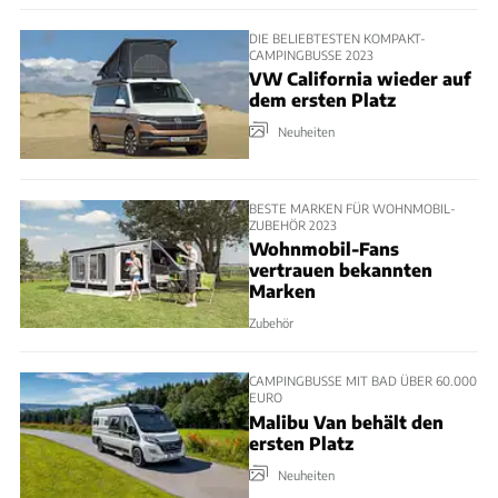
DIE BELIEBTESTEN KOMPAKT-
CAMPINGBUSSE 2023
VW California wieder auf
dem ersten Platz
Neuheiten
BESTE MARKEN FÜR WOHNMOBIL-
ZUBEHÖR 2023
Wohnmobil-Fans
vertrauen bekannten
Marken
Zubehör
CAMPINGBUSSE MIT BAD ÜBER 60.000
EURO
Malibu Van behält den
ersten Platz
Neuheiten