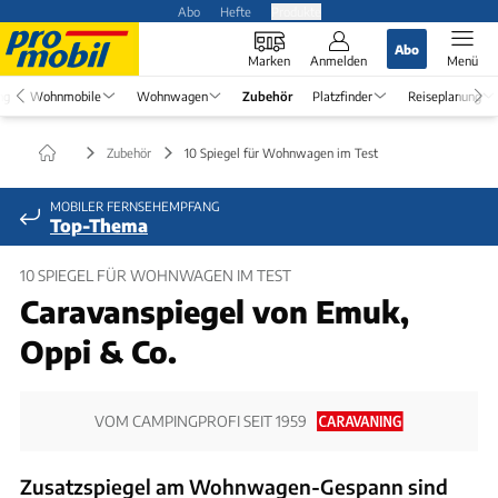
Abo
Hefte
Produkte
Abo
Marken
Anmelden
Menü
ng
Wohnmobile
Wohnwagen
Zubehör
Platzfinder
Reiseplanung
Zubehör
10 Spiegel für Wohnwagen im Test
MOBILER FERNSEHEMPFANG
Top-Thema
10 SPIEGEL FÜR WOHNWAGEN IM TEST
Caravanspiegel von Emuk,
Oppi & Co.
VOM CAMPINGPROFI SEIT 1959
Zusatzspiegel am Wohnwagen-Gespann sind