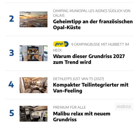
CAMPING MUNICIPAL LES AJONCS SÜDLICH VON
CALAIS
2
Geheimtipp an der französischen
Opal-Küste
9 CAMPINGBUSSE MIT HUBBETT IM
3
HECK
Warum dieser Grundriss 2027
zum Trend wird
DETHLEFFS JUST VAN T5 (2027)
4
Kompakter Teilintegrierter mit
Van-Feeling
ANZEIGE
PREMIUM FÜR ALLE
5
Malibu relax mit neuem
Grundriss