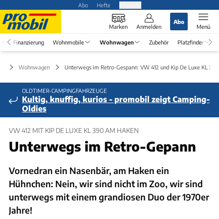
Abo
Hefte
Produkte
Abo
Marken
Anmelden
Menü
el
Finanzierung
Wohnmobile
Wohnwagen
Zubehör
Platzfinder
Wohnwagen
Unterwegs im Retro-Gespann: VW 412 und Kip De Luxe KL 390
OLDTIMER-CAMPINGFAHRZEUGE
Kultig, knuffig, kurios - promobil zeigt Camping-
Oldies
VW 412 MIT KIP DE LUXE KL 390 AM HAKEN
Unterwegs im Retro-Gepann
Vornedran ein Nasenbär, am Haken ein
Hühnchen: Nein, wir sind nicht im Zoo, wir sind
unterwegs mit einem grandiosen Duo der 1970er
Jahre!