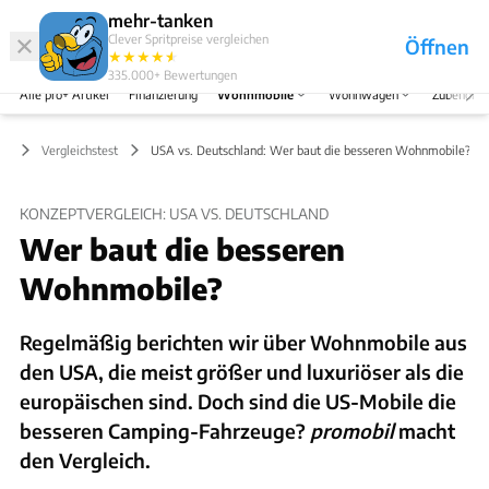
Abo
Hefte
Produkte
mehr-tanken
Clever Spritpreise vergleichen
Öffnen
Abo
★
★
★
★
★
★
Marken
Anmelden
Menü
335.000+
Bewertungen
Alle pro+ Artikel
Finanzierung
Wohnmobile
Wohnwagen
Zubehör
le
Vergleichstest
USA vs. Deutschland: Wer baut die besseren Wohnmobile?
KONZEPTVERGLEICH: USA VS. DEUTSCHLAND
Wer baut die besseren
Wohnmobile?
Regelmäßig berichten wir über Wohnmobile aus
den USA, die meist größer und luxuriöser als die
europäischen sind. Doch sind die US-Mobile die
besseren Camping-Fahrzeuge?
promobil
macht
den Vergleich.