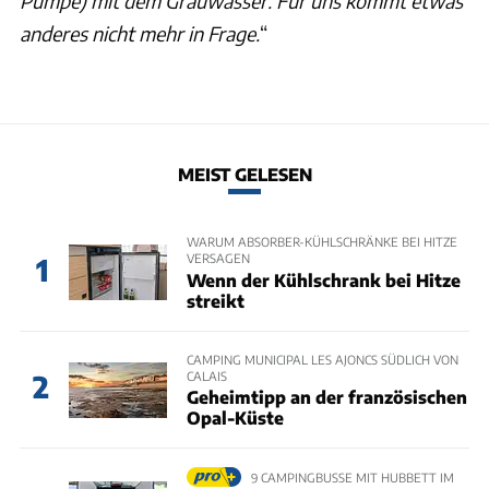
Pumpe) mit dem Grauwasser. Für uns kommt etwas
anderes nicht mehr in Frage.
“
MEIST GELESEN
WARUM ABSORBER-KÜHLSCHRÄNKE BEI HITZE
VERSAGEN
1
Wenn der Kühlschrank bei Hitze
streikt
CAMPING MUNICIPAL LES AJONCS SÜDLICH VON
CALAIS
2
Geheimtipp an der französischen
Opal-Küste
9 CAMPINGBUSSE MIT HUBBETT IM