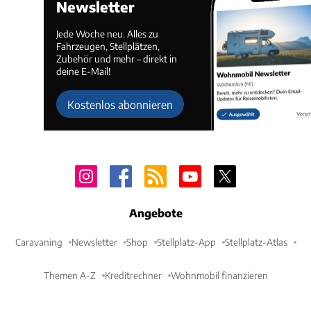
Newsletter
Jede Woche neu. Alles zu
Fahrzeugen, Stellplätzen,
Zubehör und mehr – direkt in
deine E-Mail!
Kostenlos abonnieren
Angebote
Caravaning
Newsletter
Shop
Stellplatz-App
Stellplatz-Atlas
Themen A-Z
Kreditrechner
Wohnmobil finanzieren