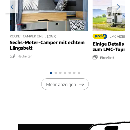
ROCKET CAMPER ONE L (2027)
LMC VIDERO 
Sechs-Meter-Camper mit echtem
Einige Details t
Längsbett
zum LMC-Topmo
Neuheiten
Einzeltest
Mehr anzeigen