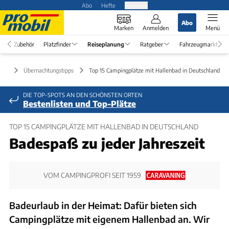
Abo
Hefte
Produkte
Abo
Marken
Anmelden
Menü
Zubehör
Platzfinder
Reiseplanung
Ratgeber
Fahrzeugmarkt
ung
Übernachtungstipps
Top 15 Campingplätze mit Hallenbad in Deutschland
DIE TOP-SPOTS AN DEN SCHÖNSTEN ORTEN
Bestenlisten und Top-Plätze
TOP 15 CAMPINGPLÄTZE MIT HALLENBAD IN DEUTSCHLAND
Badespaß zu jeder Jahreszeit
VOM CAMPINGPROFI SEIT 1959
Badeurlaub in der Heimat: Dafür bieten sich
Campingplätze mit eigenem Hallenbad an. Wir