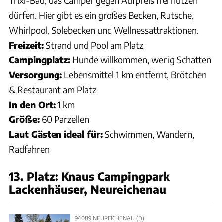
Trixi-Bad, das Camper gegen Aufpreis frei nutzen
dürfen. Hier gibt es ein großes Becken, Rutsche,
Whirlpool, Solebecken und Wellnessattraktionen.
Freizeit:
Strand und Pool am Platz
Campingplatz:
Hunde willkommen, wenig Schatten
Versorgung:
Lebensmittel 1 km entfernt, Brötchen
& Restaurant am Platz
In den Ort:
1 km
Größe:
60 Parzellen
Laut Gästen ideal für:
Schwimmen, Wandern,
Radfahren
13. Platz: Knaus Campingpark
Lackenhäuser, Neureichenau
94089 NEUREICHENAU (D)