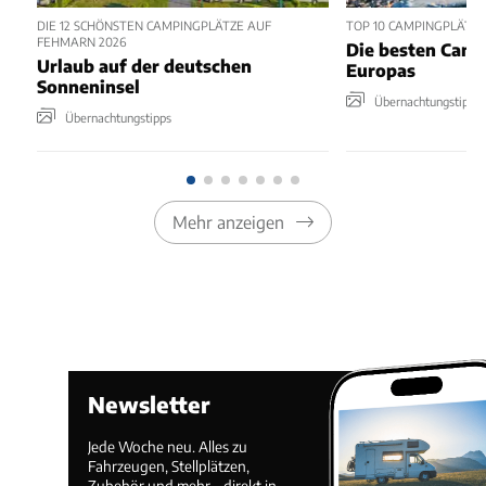
DIE 12 SCHÖNSTEN CAMPINGPLÄTZE AUF
TOP 10 CAMPINGPLÄTZE
FEHMARN 2026
Die besten Camp
Urlaub auf der deutschen
Europas
Sonneninsel
Übernachtungstipps
Übernachtungstipps
Mehr anzeigen
Newsletter
Jede Woche neu. Alles zu
Fahrzeugen, Stellplätzen,
Zubehör und mehr – direkt in