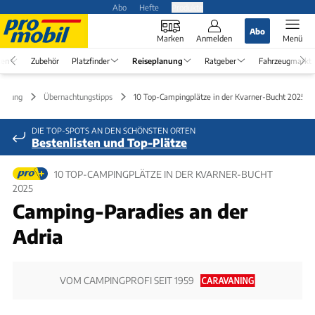
Abo
Hefte
Produkte
Abo
Marken
Anmelden
Menü
en
Zubehör
Platzfinder
Reiseplanung
Ratgeber
Fahrzeugmarkt
lanung
Übernachtungstipps
10 Top-Campingplätze in der Kvarner-Bucht 2025
DIE TOP-SPOTS AN DEN SCHÖNSTEN ORTEN
Bestenlisten und Top-Plätze
10 TOP-CAMPINGPLÄTZE IN DER KVARNER-BUCHT
2025
Camping-Paradies an der
Adria
VOM CAMPINGPROFI SEIT 1959