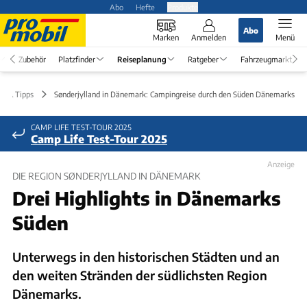
Abo
Hefte
Produkte
Abo
Marken
Anmelden
Menü
Zubehör
Platzfinder
Reiseplanung
Ratgeber
Fahrzeugmarkt
en & Tipps
Sønderjylland in Dänemark: Campingreise durch den Süden Dänemarks
CAMP LIFE TEST-TOUR 2025
Camp Life Test-Tour 2025
Anzeige
DIE REGION SØNDERJYLLAND IN DÄNEMARK
Drei Highlights in Dänemarks
Süden
Unterwegs in den historischen Städten und an
den weiten Stränden der südlichsten Region
Dänemarks.