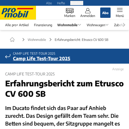
Abo
Hefte
Produkte
Abo
Marken
Anmelden
Menü
Alle pro+ Artikel
Finanzierung
Wohnmobile
Wohnwagen
Zubehör
Wohnmobile
Erfahrungsbericht: Etrusco CV 600 SB
CAMP LIFE TEST-TOUR 2025
Camp Life Test-Tour 2025
Anzeige
CAMP LIFE TEST-TOUR 2025
Erfahrungsbericht zum Etrusco
CV 600 SB
Im Ducato findet sich das Paar auf Anhieb
zurecht. Das Design gefällt dem Team sehr. Die
Betten sind bequem, der Sitzgruppe mangelt es