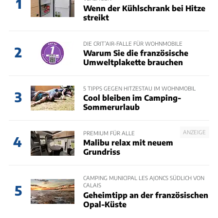
1
Wenn der Kühlschrank bei Hitze
streikt
DIE CRIT’AIR-FALLE FÜR WOHNMOBILE
2
Warum Sie die französische
Umweltplakette brauchen
5 TIPPS GEGEN HITZESTAU IM WOHNMOBIL
3
Cool bleiben im Camping-
Sommerurlaub
ANZEIGE
PREMIUM FÜR ALLE
4
Malibu relax mit neuem
Grundriss
CAMPING MUNICIPAL LES AJONCS SÜDLICH VON
CALAIS
5
Geheimtipp an der französischen
Opal-Küste