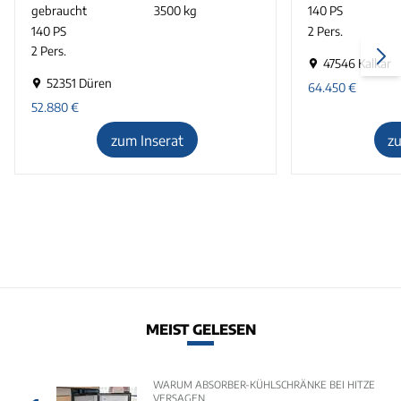
gebraucht
3500 kg
140 PS
140 PS
2 Pers.
2 Pers.
47546 Kalkar
52351 Düren
64.450
€
52.880
€
zum Inserat
z
MEIST GELESEN
WARUM ABSORBER-KÜHLSCHRÄNKE BEI HITZE
VERSAGEN