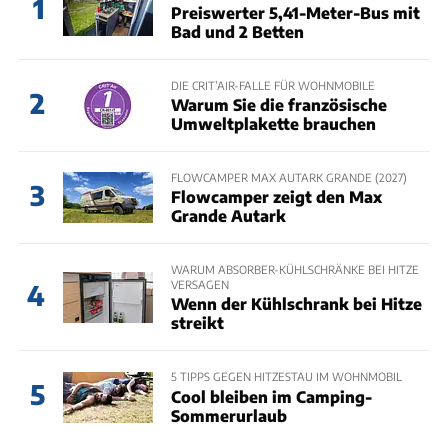
1
Preiswerter 5,41-Meter-Bus mit
Bad und 2 Betten
DIE CRIT’AIR-FALLE FÜR WOHNMOBILE
2
Warum Sie die französische
Umweltplakette brauchen
FLOWCAMPER MAX AUTARK GRANDE (2027)
3
Flowcamper zeigt den Max
Grande Autark
WARUM ABSORBER-KÜHLSCHRÄNKE BEI HITZE
VERSAGEN
4
Wenn der Kühlschrank bei Hitze
streikt
5 TIPPS GEGEN HITZESTAU IM WOHNMOBIL
5
Cool bleiben im Camping-
Sommerurlaub