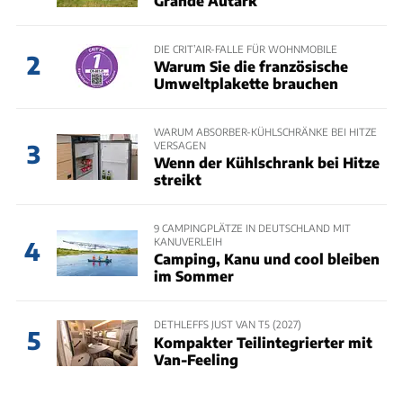
Grande Autark
DIE CRIT’AIR-FALLE FÜR WOHNMOBILE
2
Warum Sie die französische
Umweltplakette brauchen
WARUM ABSORBER-KÜHLSCHRÄNKE BEI HITZE
VERSAGEN
3
Wenn der Kühlschrank bei Hitze
streikt
9 CAMPINGPLÄTZE IN DEUTSCHLAND MIT
KANUVERLEIH
4
Camping, Kanu und cool bleiben
im Sommer
DETHLEFFS JUST VAN T5 (2027)
5
Kompakter Teilintegrierter mit
Van-Feeling