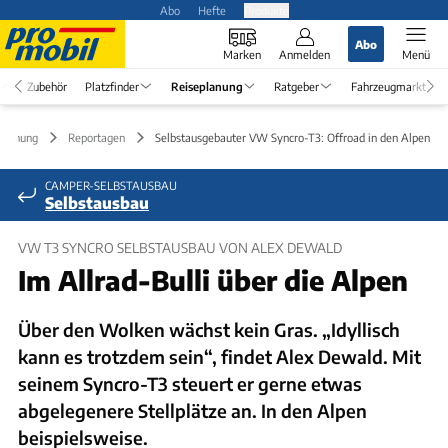
Abo
Hefte
Produkte
Abo
Marken
Anmelden
Menü
Zubehör
Platzfinder
Reiseplanung
Ratgeber
Fahrzeugmarkt
planung
Reportagen
Selbstausgebauter VW Syncro-T3: Offroad in den Alpen
CAMPER-SELBSTAUSBAU
Selbstausbau
VW T3 SYNCRO SELBSTAUSBAU VON ALEX DEWALD
Im Allrad-Bulli über die Alpen
Über den Wolken wächst kein Gras. „Idyllisch
kann es trotzdem sein“, findet Alex Dewald. Mit
seinem Syncro-T3 steuert er gerne etwas
abgelegenere Stellplätze an. In den Alpen
beispielsweise.