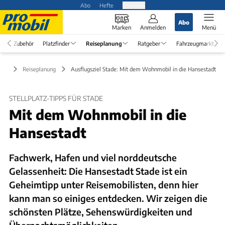
Abo
Hefte
Produkte
Abo
Marken
Anmelden
Menü
Zubehör
Platzfinder
Reiseplanung
Ratgeber
Fahrzeugmarkt
Reiseplanung
Ausflugsziel Stade: Mit dem Wohnmobil in die Hansestadt
STELLPLATZ-TIPPS FÜR STADE
Mit dem Wohnmobil in die
Hansestadt
Fachwerk, Hafen und viel norddeutsche
Gelassenheit: Die Hansestadt Stade ist ein
Geheimtipp unter Reisemobilisten, denn hier
kann man so einiges entdecken. Wir zeigen die
schönsten Plätze, Sehenswürdigkeiten und