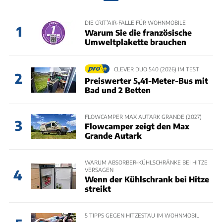
DIE CRIT’AIR-FALLE FÜR WOHNMOBILE
1
Warum Sie die französische
Umweltplakette brauchen
CLEVER DUO 540 (2026) IM TEST
2
Preiswerter 5,41-Meter-Bus mit
Bad und 2 Betten
FLOWCAMPER MAX AUTARK GRANDE (2027)
3
Flowcamper zeigt den Max
Grande Autark
WARUM ABSORBER-KÜHLSCHRÄNKE BEI HITZE
VERSAGEN
4
Wenn der Kühlschrank bei Hitze
streikt
5 TIPPS GEGEN HITZESTAU IM WOHNMOBIL