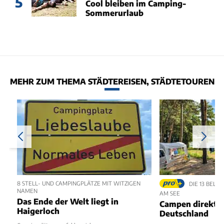
5
Cool bleiben im Camping-
Sommerurlaub
MEHR ZUM THEMA STÄDTEREISEN, STÄDTETOUREN
8 STELL- UND CAMPINGPLÄTZE MIT WITZIGEN
DIE 13 BELI
NAMEN
AM SEE
Das Ende der Welt liegt in
Campen direkt a
Haigerloch
Deutschland