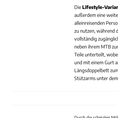
Die
Lifestyle-Varia
außerdem eine weiter
alleinreisenden Pers
zu nutzen, während 
vollständig zugänglic
neben ihrem MTB zur 
Teile unterteilt, wob
und mit einem Gurt 
Längsdoppelbett zum 
Stützarms unter dem l
Durch die schmalen Möbel