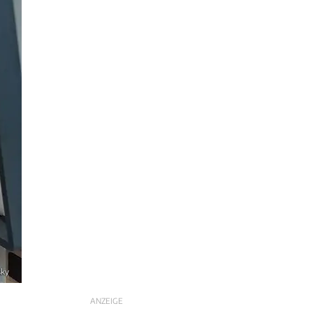
sky
ANZEIGE