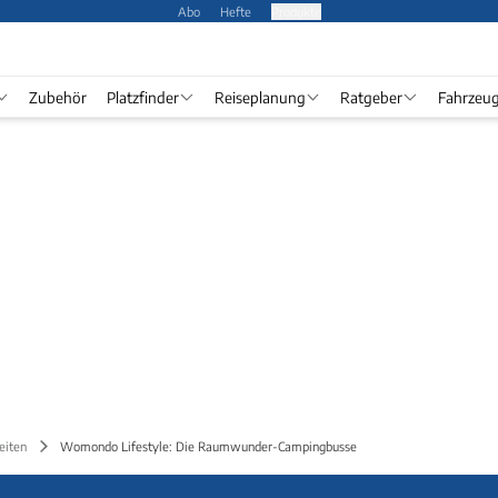
Abo
Hefte
Produkte
Zubehör
Platzfinder
Reiseplanung
Ratgeber
Fahrzeu
eiten
Womondo Lifestyle: Die Raumwunder-Campingbusse