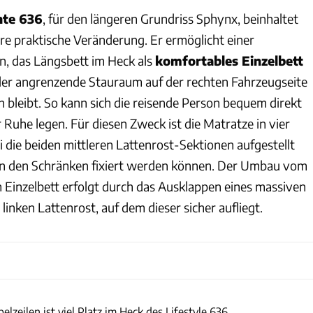
nte 636
, für den längeren Grundriss Sphynx, beinhaltet
e praktische Veränderung. Er ermöglicht einer
on, das Längsbett im Heck als
komfortables Einzelbett
der angrenzende Stauraum auf der rechten Fahrzeugseite
h bleibt. So kann sich die reisende Person bequem direkt
Ruhe legen. Für diesen Zweck ist die Matratze in vier
ei die beiden mittleren Lattenrost-Sektionen aufgestellt
an den Schränken fixiert werden können. Der Umbau vom
Einzelbett erfolgt durch das Ausklappen eines massiven
inken Lattenrost, auf dem dieser sicher aufliegt.
Samira Matschinsky
zeilen ist viel Platz im Heck des Lifestyle 636.