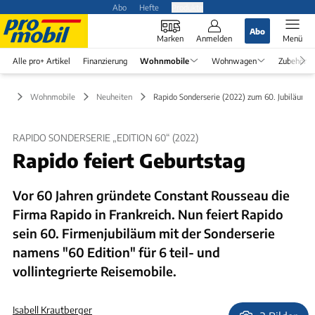
Abo
Hefte
Produkte
Abo
Marken
Anmelden
Menü
Alle pro+ Artikel
Finanzierung
Wohnmobile
Wohnwagen
Zubehör
Wohnmobile
Neuheiten
Rapido Sonderserie (2022) zum 60. Jubiläum
RAPIDO SONDERSERIE „EDITION 60“ (2022)
Rapido feiert Geburtstag
Vor 60 Jahren gründete Constant Rousseau die
Firma Rapido in Frankreich. Nun feiert Rapido
sein 60. Firmenjubiläum mit der Sonderserie
namens "60 Edition" für 6 teil- und
vollintegrierte Reisemobile.
Isabell Krautberger