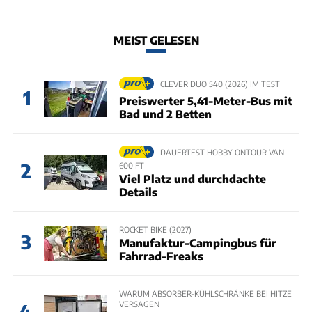
MEIST GELESEN
CLEVER DUO 540 (2026) IM TEST
1
Preiswerter 5,41-Meter-Bus mit
Bad und 2 Betten
DAUERTEST HOBBY ONTOUR VAN
2
600 FT
Viel Platz und durchdachte
Details
ROCKET BIKE (2027)
3
Manufaktur-Campingbus für
Fahrrad-Freaks
WARUM ABSORBER-KÜHLSCHRÄNKE BEI HITZE
VERSAGEN
4