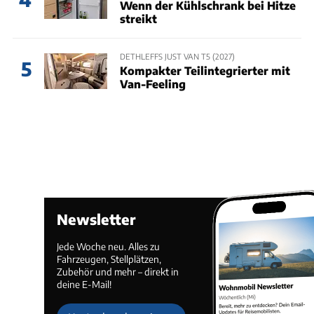
Wenn der Kühlschrank bei Hitze
streikt
DETHLEFFS JUST VAN T5 (2027)
5
Kompakter Teilintegrierter mit
Van-Feeling
Newsletter
Jede Woche neu. Alles zu
Fahrzeugen, Stellplätzen,
Zubehör und mehr – direkt in
deine E-Mail!