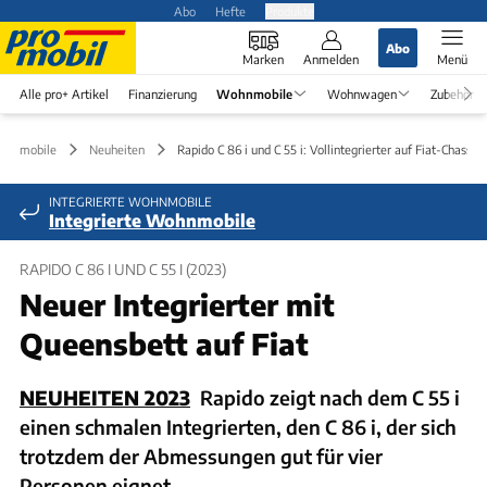
Abo
Hefte
Produkte
Abo
Marken
Anmelden
Menü
Alle pro+ Artikel
Finanzierung
Wohnmobile
Wohnwagen
Zubehör
ohnmobile
Neuheiten
Rapido C 86 i und C 55 i: Vollintegrierter auf Fiat-Chassis
INTEGRIERTE WOHNMOBILE
Integrierte Wohnmobile
RAPIDO C 86 I UND C 55 I (2023)
Neuer Integrierter mit
Queensbett auf Fiat
NEUHEITEN 2023
Rapido zeigt nach dem C 55 i
einen schmalen Integrierten, den C 86 i, der sich
trotzdem der Abmessungen gut für vier
Personen eignet.