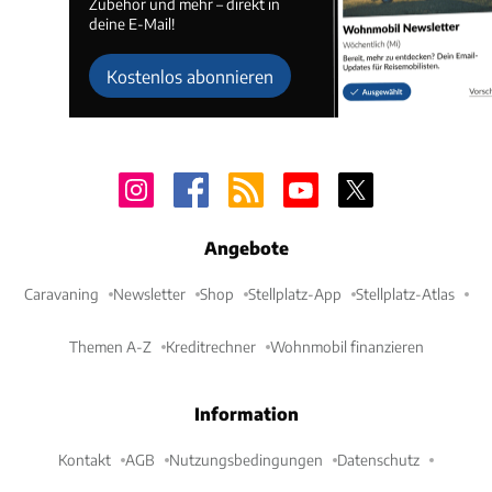
Zubehör und mehr – direkt in
deine E-Mail!
Kostenlos abonnieren
Angebote
Caravaning
Newsletter
Shop
Stellplatz-App
Stellplatz-Atlas
Themen A-Z
Kreditrechner
Wohnmobil finanzieren
Information
Kontakt
AGB
Nutzungsbedingungen
Datenschutz