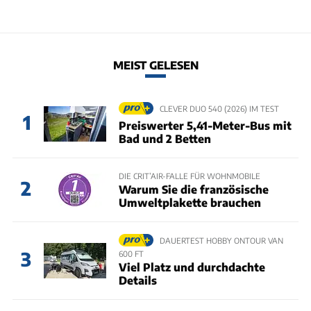
MEIST GELESEN
CLEVER DUO 540 (2026) IM TEST
1
Preiswerter 5,41-Meter-Bus mit
Bad und 2 Betten
DIE CRIT’AIR-FALLE FÜR WOHNMOBILE
2
Warum Sie die französische
Umweltplakette brauchen
DAUERTEST HOBBY ONTOUR VAN
3
600 FT
Viel Platz und durchdachte
Details