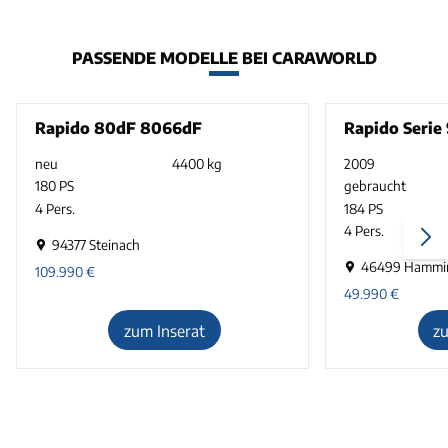
PASSENDE MODELLE BEI CARAWORLD
Rapido 80dF 8066dF
Rapido Serie
neu
4400 kg
2009
180 PS
gebraucht
4 Pers.
184 PS
4 Pers.
94377 Steinach
46499 Hammi
109.990
€
49.990
€
zum Inserat
z