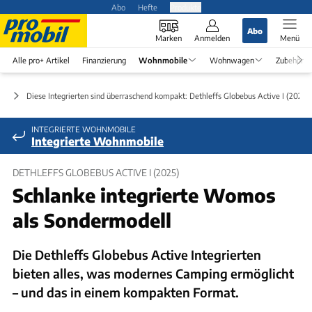
Abo
Hefte
Produkte
Abo
Marken
Anmelden
Menü
Alle pro+ Artikel
Finanzierung
Wohnmobile
Wohnwagen
Zubehör
en
Diese Integrierten sind überraschend kompakt: Dethleffs Globebus Active I (2025)
INTEGRIERTE WOHNMOBILE
Integrierte Wohnmobile
DETHLEFFS GLOBEBUS ACTIVE I (2025)
Schlanke integrierte Womos
als Sondermodell
Die Dethleffs Globebus Active Integrierten
bieten alles, was modernes Camping ermöglicht
– und das in einem kompakten Format.