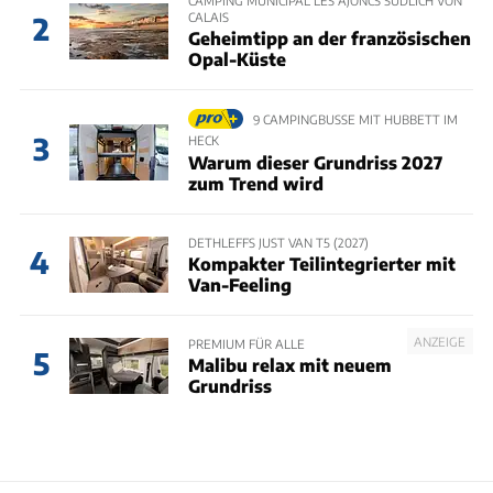
CAMPING MUNICIPAL LES AJONCS SÜDLICH VON
CALAIS
2
Geheimtipp an der französischen
Opal-Küste
9 CAMPINGBUSSE MIT HUBBETT IM
3
HECK
Warum dieser Grundriss 2027
zum Trend wird
DETHLEFFS JUST VAN T5 (2027)
4
Kompakter Teilintegrierter mit
Van-Feeling
ANZEIGE
PREMIUM FÜR ALLE
5
Malibu relax mit neuem
Grundriss