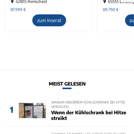
42855 Remscheid
65555 Limbur
87.999
€
89.790
€
zum Inserat
z
MEIST GELESEN
WARUM ABSORBER-KÜHLSCHRÄNKE BEI HITZE
VERSAGEN
1
Wenn der Kühlschrank bei Hitze
streikt