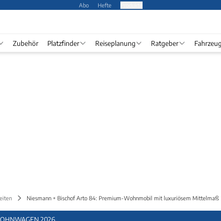
Abo
Hefte
Produkte
Zubehör
Platzfinder
Reiseplanung
Ratgeber
Fahrzeu
eiten
Niesmann + Bischof Arto 84: Premium-Wohnmobil mit luxuriösem Mittelmaß
OHNWAGEN 2026