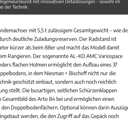
Ingenieurskunst mit innovativen Detaillösungen – sowohl im
ei der Technik.
Tandemachser mit 5,5 t zulässigem Gesamtgewicht – wie de
durch deutliche Zuladungsreserven. Der Radstand ist
ter kürzer als beim 88er und macht das Modell damit
 beim Rangieren. Der sogenannte AL-KO AMC Variospace
ders flachen Holmen ermöglicht den Aufbau eines 37
pelbodens, in dem Niesman + Bischoff nicht nur die
hnik geschützt einbaut, sondern auch noch reichlich
g stellt. Die busartigen, seitlichen Schürzenklappen
 Gesamtbild des Arto 84 bei und ermöglichen einen
den Doppelbodenfächern. Optional können darin Auszüg
ingebaut werden, die den Zugriff auf das Gepäck noch