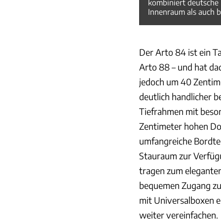
kombiniert deutsche 
Innenraum als auch b
Der Arto 84 ist ein 
Arto 88 – und hat da
jedoch um 40 Zentime
deutlich handlicher
Tiefrahmen mit beson
Zentimeter hohen Dop
umfangreiche Bordtec
Stauraum zur Verfügun
tragen zum eleganten
bequemen Zugang zu 
mit Universalboxen e
weiter vereinfachen.