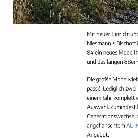
Mit neuer Einrichtun
Niesmann + Bischoff 
84 ein neues Modell h
und des langen 88er
Die große Modellvielf
passé. Lediglich zwei
einem Jahr komplett 
Auswahl. Zumindest b
Generationswechsel a
angeflanschtem
AL-K
Angebot.