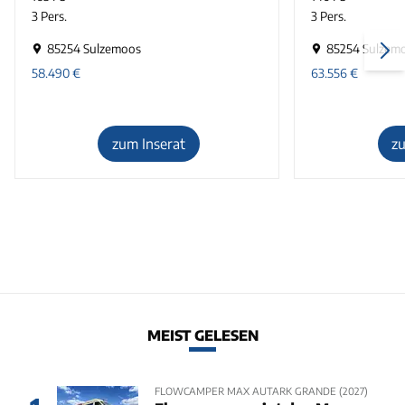
3 Pers.
3 Pers.
85254 Sulzemoos
85254 Sulzem
58.490
€
63.556
€
zum Inserat
z
MEIST GELESEN
FLOWCAMPER MAX AUTARK GRANDE (2027)