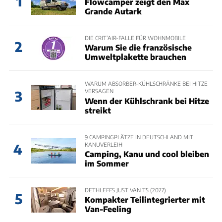
1
Flowcamper zeigt den Max
Grande Autark
DIE CRIT’AIR-FALLE FÜR WOHNMOBILE
2
Warum Sie die französische
Umweltplakette brauchen
WARUM ABSORBER-KÜHLSCHRÄNKE BEI HITZE
VERSAGEN
3
Wenn der Kühlschrank bei Hitze
streikt
9 CAMPINGPLÄTZE IN DEUTSCHLAND MIT
KANUVERLEIH
4
Camping, Kanu und cool bleiben
im Sommer
DETHLEFFS JUST VAN T5 (2027)
5
Kompakter Teilintegrierter mit
Van-Feeling