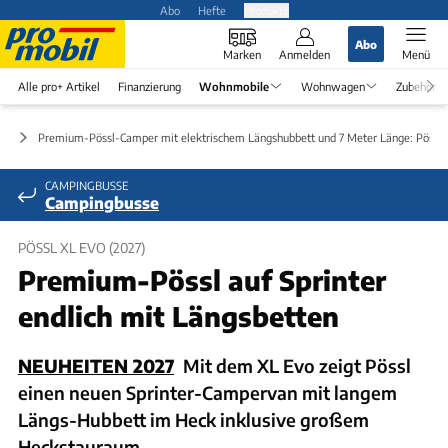
Abo
Hefte
Produkte
Abo
Marken
Anmelden
Menü
Alle pro+ Artikel
Finanzierung
Wohnmobile
Wohnwagen
Zubehör
en
Premium-Pössl-Camper mit elektrischem Längshubbett und 7 Meter Länge: Pössl 
CAMPINGBUSSE
Campingbusse
PÖSSL XL EVO (2027)
Premium-Pössl auf Sprinter
endlich mit Längsbetten
NEUHEITEN 2027
Mit dem XL Evo zeigt Pössl
einen neuen Sprinter-Campervan mit langem
Längs-Hubbett im Heck inklusive großem
Heckstauraum.