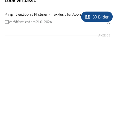
Look verpasst.
Philip Teleu
,
Sophia Pfisterer
exklusiv für Abonnenten
39 Bilder
Veröffentlicht am 21.01.2024
Foto: Andreas Becker
ANZEIGE