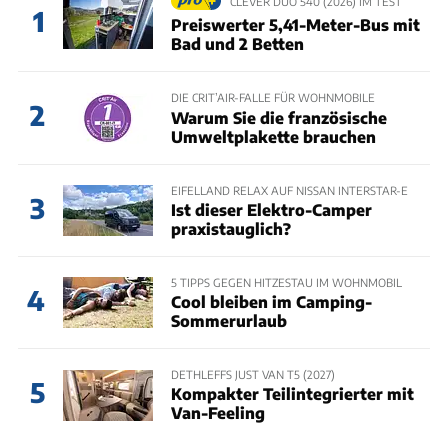
CLEVER DUO 540 (2026) IM TEST
1
Preiswerter 5,41-Meter-Bus mit
Bad und 2 Betten
DIE CRIT’AIR-FALLE FÜR WOHNMOBILE
2
Warum Sie die französische
Umweltplakette brauchen
EIFELLAND RELAX AUF NISSAN INTERSTAR-E
3
Ist dieser Elektro-Camper
praxistauglich?
5 TIPPS GEGEN HITZESTAU IM WOHNMOBIL
4
Cool bleiben im Camping-
Sommerurlaub
DETHLEFFS JUST VAN T5 (2027)
5
Kompakter Teilintegrierter mit
Van-Feeling