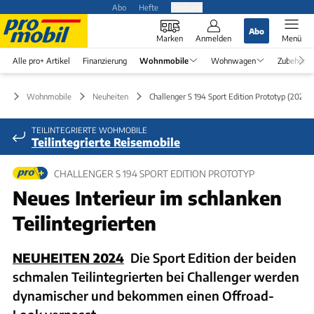
Abo
Hefte
Produkte
Abo
Marken
Anmelden
Menü
Alle pro+ Artikel
Finanzierung
Wohnmobile
Wohnwagen
Zubehör
Wohnmobile
Neuheiten
Challenger S 194 Sport Edition Prototyp (2024)
TEILINTEGRIERTE WOHMOBILE
Teilintegrierte Reisemobile
CHALLENGER S 194 SPORT EDITION PROTOTYP
Neues Interieur im schlanken
Teilintegrierten
NEUHEITEN 2024
Die Sport Edition der beiden
schmalen Teilintegrierten bei Challenger werden
dynamischer und bekommen einen Offroad-