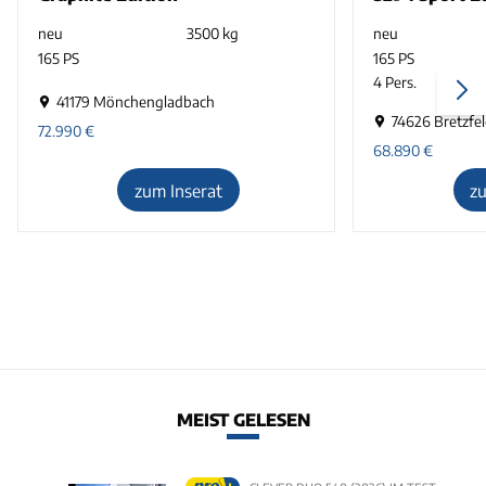
neu
3500 kg
neu
165 PS
165 PS
4 Pers.
41179 Mönchengladbach
74626 Bretzfe
72.990
€
68.890
€
zum Inserat
z
MEIST GELESEN