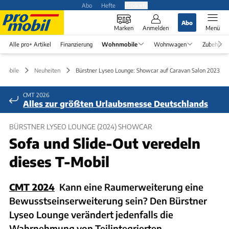
Abo
Hefte
Produkte
Abo
Marken
Anmelden
Menü
Alle pro+ Artikel
Finanzierung
Wohnmobile
Wohnwagen
Zubehör
mobile
Neuheiten
Bürstner Lyseo Lounge: Showcar auf Caravan Salon 2023
CMT 2026
Alles zur größten Urlaubsmesse Deutschlands
BÜRSTNER LYSEO LOUNGE (2024) SHOWCAR
Sofa und Slide-Out veredeln
dieses T-Mobil
CMT 2024
Kann eine Raumerweiterung eine
Bewusstseinserweiterung sein? Den Bürstner
Lyseo Lounge verändert jedenfalls die
Wahrnehmung von Teilintegrierten.