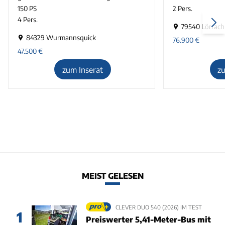
150 PS
2 Pers.
4 Pers.
79540 Lörrach
84329 Wurmannsquick
76.900
€
47.500
€
zum Inserat
z
MEIST GELESEN
CLEVER DUO 540 (2026) IM TEST
1
Preiswerter 5,41-Meter-Bus mit