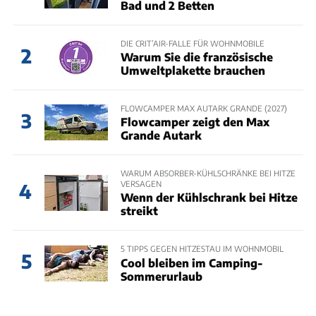
Bad und 2 Betten
DIE CRIT’AIR-FALLE FÜR WOHNMOBILE
2
Warum Sie die französische
Umweltplakette brauchen
FLOWCAMPER MAX AUTARK GRANDE (2027)
3
Flowcamper zeigt den Max
Grande Autark
WARUM ABSORBER-KÜHLSCHRÄNKE BEI HITZE
VERSAGEN
4
Wenn der Kühlschrank bei Hitze
streikt
5 TIPPS GEGEN HITZESTAU IM WOHNMOBIL
5
Cool bleiben im Camping-
Sommerurlaub