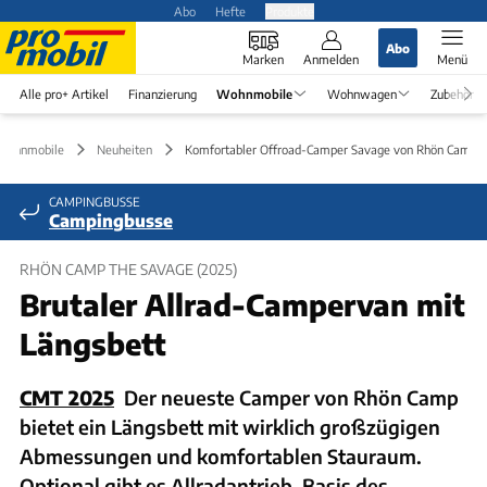
Abo
Hefte
Produkte
Abo
Marken
Anmelden
Menü
Alle pro+ Artikel
Finanzierung
Wohnmobile
Wohnwagen
Zubehör
Wohnmobile
Neuheiten
Komfortabler Offroad-Camper Savage von Rhön Camp
CAMPINGBUSSE
Campingbusse
RHÖN CAMP THE SAVAGE (2025)
Brutaler Allrad-Campervan mit
Längsbett
CMT 2025
Der neueste Camper von Rhön Camp
bietet ein Längsbett mit wirklich großzügigen
Abmessungen und komfortablen Stauraum.
Optional gibt es Allradantrieb, Basis des