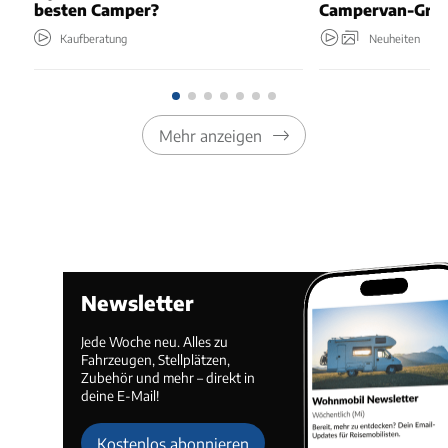
besten Camper?
Campervan-Grun
Kaufberatung
Neuheiten
Mehr anzeigen
Newsletter
Jede Woche neu. Alles zu
Fahrzeugen, Stellplätzen,
Zubehör und mehr – direkt in
deine E-Mail!
Kostenlos abonnieren