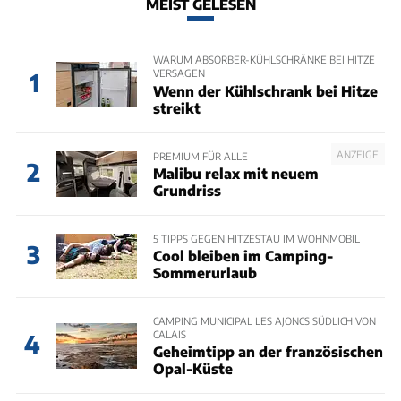
MEIST GELESEN
WARUM ABSORBER-KÜHLSCHRÄNKE BEI HITZE
VERSAGEN
1
Wenn der Kühlschrank bei Hitze
streikt
ANZEIGE
PREMIUM FÜR ALLE
2
Malibu relax mit neuem
Grundriss
5 TIPPS GEGEN HITZESTAU IM WOHNMOBIL
3
Cool bleiben im Camping-
Sommerurlaub
CAMPING MUNICIPAL LES AJONCS SÜDLICH VON
CALAIS
4
Geheimtipp an der französischen
Opal-Küste