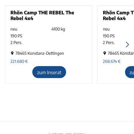
Rhön Camp THE REBEL The
Rhön Camp T
Rebel 4x4
Rebel 4x4
neu
4100 kg
neu
190 PS
190 PS
2 Pers.
2 Pers.
78465 Konstanz-Dettingen
78465 Konsta
221.680
€
268.674
€
zum Inserat
z