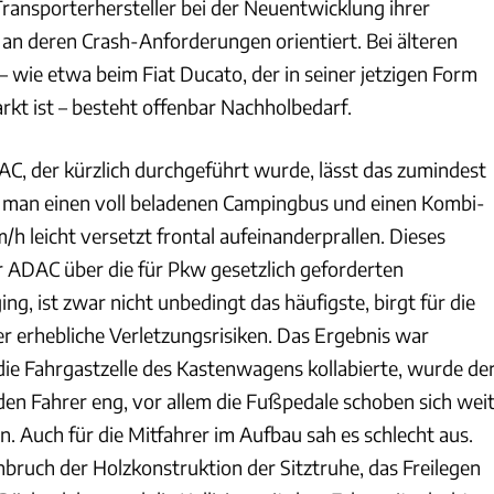
Transporterhersteller bei der Neuentwicklung ihrer
 an deren Crash-Anforderungen orientiert. Bei älteren
 wie etwa beim Fiat Ducato, der in seiner jetzigen Form
rkt ist – besteht offenbar Nachholbedarf.
AC, der kürzlich durchgeführt wurde, lässt das zumindest
ß man einen voll beladenen Campingbus und einen Kombi-
/h leicht versetzt frontal aufeinanderprallen. Dieses
r ADAC über die für Pkw gesetzlich geforderten
g, ist zwar nicht unbedingt das häufigste, birgt für die
r erhebliche Verletzungsrisiken. Das Ergebnis war
die Fahrgastzelle des Kastenwagens kollabierte, wurde de
en Fahrer eng, vor allem die Fußpedale schoben sich wei
. Auch für die Mitfahrer im Aufbau sah es schlecht aus.
uch der Holzkonstruktion der Sitztruhe, das Freilegen