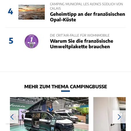
CAMPING MUNICIPAL LES AJONCS SÜDLICH VON
CALAIS
4
Geheimtipp an der französischen
Opal-Küste
DIE CRIT’AIR-FALLE FÜR WOHNMOBILE
5
Warum Sie die französische
Umweltplakette brauchen
MEHR ZUM THEMA CAMPINGBUSSE