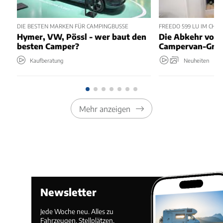
DIE BESTEN MARKEN FÜR CAMPINGBUSSE
FREEDO 599 LU IM CHEC
Hymer, VW, Pössl - wer baut den
Die Abkehr vom 
besten Camper?
Campervan-Grun
Kaufberatung
Neuheiten
Mehr anzeigen
Newsletter
Jede Woche neu. Alles zu
Fahrzeugen, Stellplätzen,