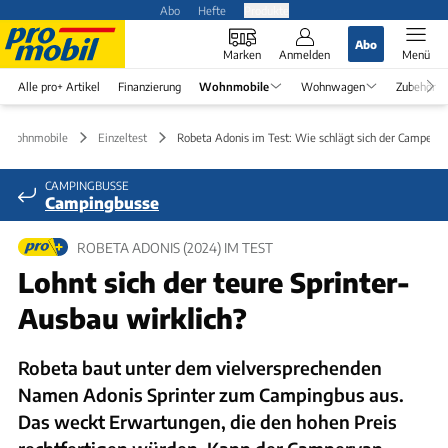
Abo
Hefte
Produkte
Abo
Marken
Anmelden
Menü
Alle pro+ Artikel
Finanzierung
Wohnmobile
Wohnwagen
Zubehör
Wohnmobile
Einzeltest
Robeta Adonis im Test: Wie schlägt sich der Camper?
CAMPINGBUSSE
Campingbusse
ROBETA ADONIS (2024) IM TEST
Lohnt sich der teure Sprinter-
Ausbau wirklich?
Robeta baut unter dem vielversprechenden
Namen Adonis Sprinter zum Campingbus aus.
Das weckt Erwartungen, die den hohen Preis