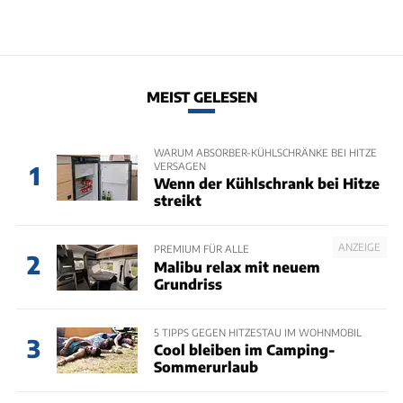
MEIST GELESEN
WARUM ABSORBER-KÜHLSCHRÄNKE BEI HITZE
VERSAGEN
1
Wenn der Kühlschrank bei Hitze
streikt
ANZEIGE
PREMIUM FÜR ALLE
2
Malibu relax mit neuem
Grundriss
5 TIPPS GEGEN HITZESTAU IM WOHNMOBIL
3
Cool bleiben im Camping-
Sommerurlaub