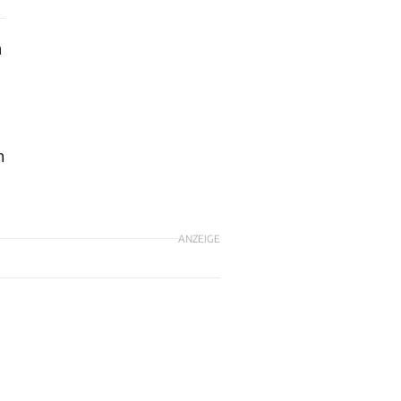
n
n
ANZEIGE