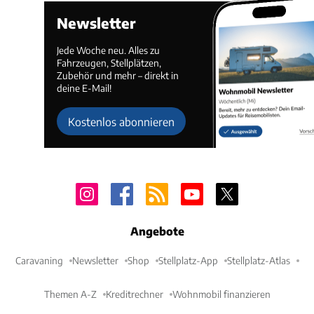
Newsletter
Jede Woche neu. Alles zu
Fahrzeugen, Stellplätzen,
Zubehör und mehr – direkt in
deine E-Mail!
Kostenlos abonnieren
Angebote
Caravaning
Newsletter
Shop
Stellplatz-App
Stellplatz-Atlas
Themen A-Z
Kreditrechner
Wohnmobil finanzieren