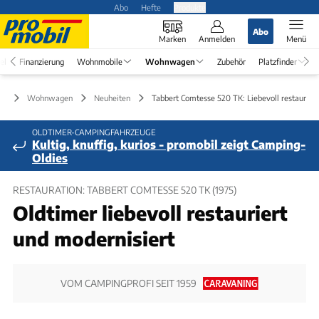
Abo
Hefte
Produkte
Abo
Marken
Anmelden
Menü
el
Finanzierung
Wohnmobile
Wohnwagen
Zubehör
Platzfinder
Wohnwagen
Neuheiten
Tabbert Comtesse 520 TK: Liebevoll restauriert
OLDTIMER-CAMPINGFAHRZEUGE
Kultig, knuffig, kurios - promobil zeigt Camping-
Oldies
RESTAURATION: TABBERT COMTESSE 520 TK (1975)
Oldtimer liebevoll restauriert
und modernisiert
VOM CAMPINGPROFI SEIT 1959