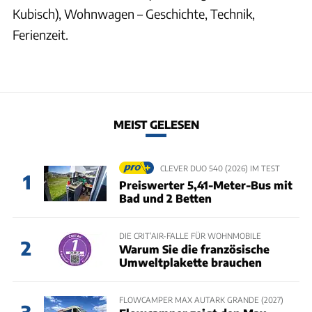
Kubisch), Wohnwagen – Geschichte, Technik,
Ferienzeit.
MEIST GELESEN
CLEVER DUO 540 (2026) IM TEST
1
Preiswerter 5,41-Meter-Bus mit
Bad und 2 Betten
DIE CRIT’AIR-FALLE FÜR WOHNMOBILE
2
Warum Sie die französische
Umweltplakette brauchen
FLOWCAMPER MAX AUTARK GRANDE (2027)
3