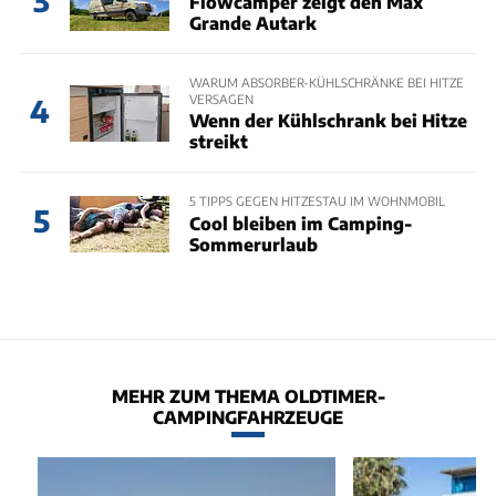
Flowcamper zeigt den Max
Grande Autark
WARUM ABSORBER-KÜHLSCHRÄNKE BEI HITZE
VERSAGEN
4
Wenn der Kühlschrank bei Hitze
streikt
5 TIPPS GEGEN HITZESTAU IM WOHNMOBIL
5
Cool bleiben im Camping-
Sommerurlaub
MEHR ZUM THEMA OLDTIMER-
CAMPINGFAHRZEUGE