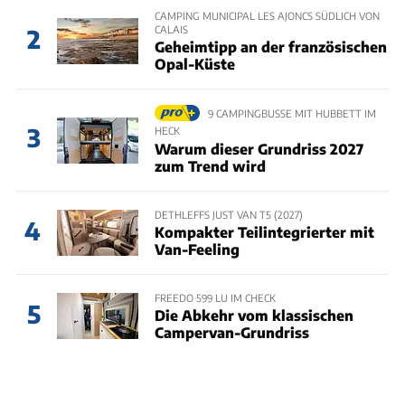
CAMPING MUNICIPAL LES AJONCS SÜDLICH VON
CALAIS
2
Geheimtipp an der französischen
Opal-Küste
9 CAMPINGBUSSE MIT HUBBETT IM
3
HECK
Warum dieser Grundriss 2027
zum Trend wird
DETHLEFFS JUST VAN T5 (2027)
4
Kompakter Teilintegrierter mit
Van-Feeling
FREEDO 599 LU IM CHECK
5
Die Abkehr vom klassischen
Campervan-Grundriss