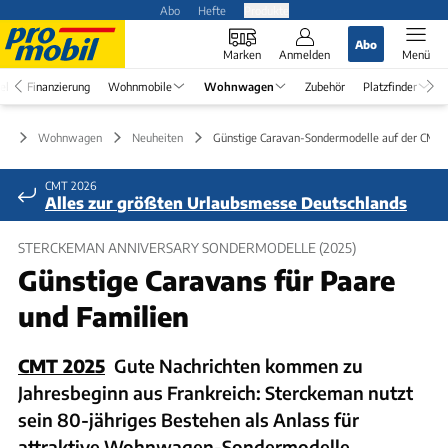
Abo
Hefte
Produkte
Abo
Marken
Anmelden
Menü
el
Finanzierung
Wohnmobile
Wohnwagen
Zubehör
Platzfinder
Wohnwagen
Neuheiten
Günstige Caravan-Sondermodelle auf der CMT
CMT 2026
Alles zur größten Urlaubsmesse Deutschlands
STERCKEMAN ANNIVERSARY SONDERMODELLE (2025)
Günstige Caravans für Paare
und Familien
CMT 2025
Gute Nachrichten kommen zu
Jahresbeginn aus Frankreich: Sterckeman nutzt
sein 80-jähriges Bestehen als Anlass für
attraktive Wohnwagen-Sondermodelle.